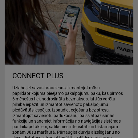
CONNECT PLUS
Uzlabojiet savus braucienus, izmantojot mūsu
papildaprīkojumā pieejamo pakalpojumu paku, kas pirmos
6 mēnešus tiek nodrošināta bezmaksas, lai Jūs varētu
pilnībā iepazīt un izmantot savienoto pakalpojumu
piedāvātās iespējas. Izbaudiet ceļošanu bez stresa,
izmantojot savienotu pārlūkošanu, balss atpazīšanas
funkciju un saņemiet informāciju no navigācijas sistēmas
par laikapstākļiem, satiksmes intensitāti un bīstamajām
zonām Jūsu maršrutā. Pārraugiet durvju aizslēgšanu no
Jeep
lietotnes, atrodiet tuvākās uzlādes stacijas un