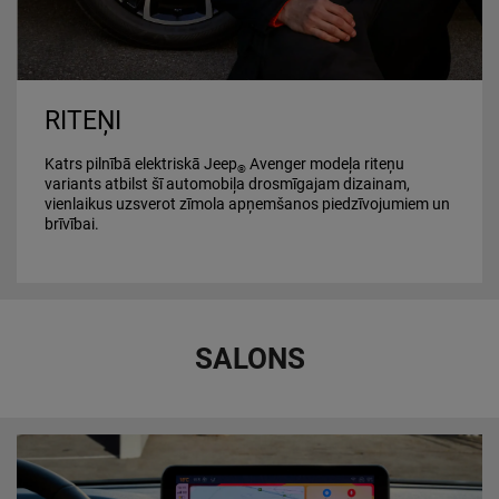
RITEŅI
Katrs pilnībā elektriskā Jeep
Avenger modeļa riteņu
®
variants atbilst šī automobiļa drosmīgajam dizainam,
vienlaikus uzsverot zīmola apņemšanos piedzīvojumiem un
brīvībai.
SALONS