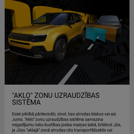
"AKLO" ZONU UZRAUDZĪBAS
SISTĒMA
Esiet pilnībā pārliecināti, zinot, kas atrodas blakus vai aiz
Jums. "Aklo" zonu uzraudzības sistēma samazina
negadījumu risku kustības joslas maiņas laikā, brīdinot Jūs,
ja Jūsu "aklajā" zonā atrodas cits transportlīdzeklis vai