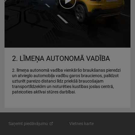
Video
2. LĪMEŅA AUTONOMĀ VADĪBA
2. līmeņa autonomā vadība vienkāršo braukšanas pieredzi
un atvieglo automobiļa vadību garos braucienos, palīdzot
uzturēt pareizo distanci līdz priekšā braucošajam
transportlīdzeklim un noturēties kustības joslas centrā,
pateicoties aktīvai stūres darbībai.
Saņemt
piedāvājumu
Vietnes karte