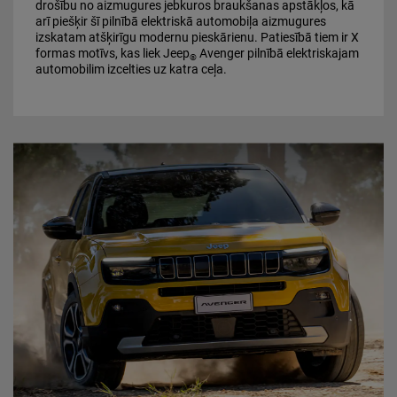
drošību no aizmugures jebkuros braukšanas apstākļos, kā
arī piešķir šī pilnībā elektriskā automobiļa aizmugures
izskatam atšķirīgu modernu pieskārienu. Patiesībā tiem ir X
formas motīvs, kas liek Jeep
Avenger pilnībā elektriskajam
®
automobilim izcelties uz katra ceļa.