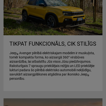
TIKPAT FUNKCIONĀLS, CIK STILĪGS
Jeep
Avenger pilnībā elektriskajam modelim ir muskuļota,
®
tomēr kompakta forma, ko aizsargā 360° virsbūves
aizsardzība, lai atbalstītu Jūs visos Jūsu piedzīvojumos.
Raksturīgais 7 spraugu priekšējais režģis un LED priekšējie
lukturi padara šo pilnībā elektrisko automobili nekļūdīgu,
savukārt aizsargplāksnes atgādina par ikonisko Jeep
®
personību.