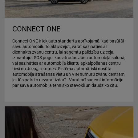
CONNECT ONE
Connect ONE ir iekļauts standarta aprīkojumā, kad pasūtāt
savu automobili. To aktivizējot, varat sazināties ar
diennakts zvanu centru, lai saņemtu palīdzību uz ceļa,
izmantojot SOS pogu, kas atrodas Jūsu automobiļa salonā,
vai sazināties ar automobiļa klientu apkalpošanas centru
tieši no Jeep
lietotnes. Sistēma automātiski nosūta
®
automobiļa atrašanās vietu un VIN numuru zvanu centram,
ja Jūs pats to nevarat izdarīt. Varat arī saņemt informāciju
par sava automobiļa tehnisko stāvokli un daudz ko citu.