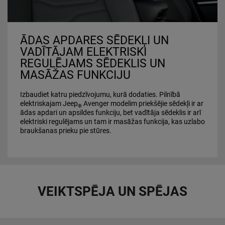
ĀDAS APDARES SĒDEKĻI UN
VADĪTĀJAM ELEKTRISKI
REGULĒJAMS SĒDEKLIS UN
MASĀŽAS FUNKCIJU
Izbaudiet katru piedzīvojumu, kurā dodaties. Pilnībā
elektriskajam Jeep
Avenger modelim priekšējie sēdekļi ir ar
®
ādas apdari un apsildes funkciju, bet vadītāja sēdeklis ir arī
elektriski regulējams un tam ir masāžas funkcija, kas uzlabo
braukšanas prieku pie stūres.
VEIKTSPĒJA UN SPĒJAS