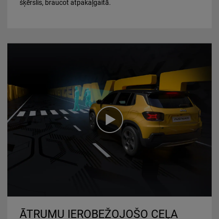
šķērslis, braucot atpakaļgaitā.
Play
Video
ĀTRUMU IEROBEŽOJOŠO CEĻA