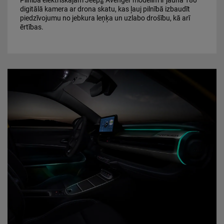
Pilnībā elektriskajam Jeep
Avenger modelim ir jauna 180°
®
digitālā kamera ar drona skatu, kas ļauj pilnībā izbaudīt
piedzīvojumu no jebkura leņķa un uzlabo drošību, kā arī
ērtības.