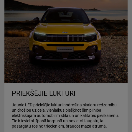
PRIEKŠĒJIE LUKTURI
Jaunie LED priekšējie lukturi nodrošina skaidru redzamību
un drošību uz ceļa, vienlaikus piešķirot šim pilnībā
elektriskajam automobilim stila un unikalitātes pieskārienu.
Tie ir ievietoti īpašā korpusā un novietoti augstu, lai
pasargātu tos no triecieniem, braucot mazā ātrumā.