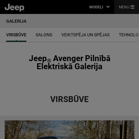
MODEĻI
MENU
GALERIJA
VIRSBŪVE
SALONS
VEIKTSPĒJA UN SPĒJAS
TEHNOLO
Jeep
Avenger Pilnībā
®
Elektriskā Galerija
VIRSBŪVE