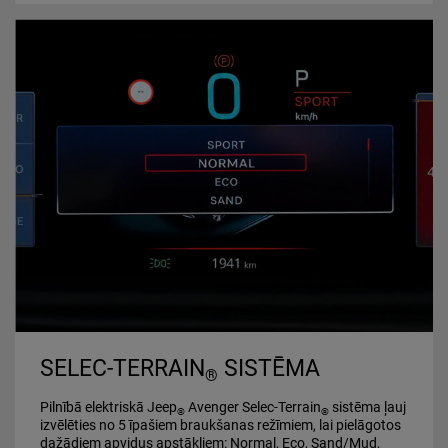
SELEC-TERRAIN
SISTĒMA
®
Pilnībā elektriskā Jeep
Avenger Selec-Terrain
sistēma ļauj
®
®
izvēlēties no 5 īpašiem braukšanas režīmiem, lai pielāgotos
dažādiem apvidus apstākļiem: Normal, Eco, Sand/Mud,