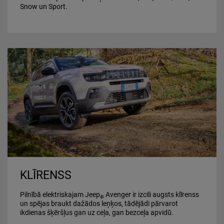
Snow un Sport.
KLĪRENSS
Pilnībā elektriskajam Jeep
Avenger ir izcili augsts klīrenss
®
un spējas braukt dažādos leņķos, tādējādi pārvarot
ikdienas šķēršļus gan uz ceļa, gan bezceļa apvidū.