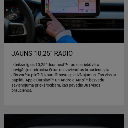
JAUNS 10,25" RADIO
Izteiksmīgais 10,25" Uconnect
radio ar iebūvēto
TM
navigāciju nodrošina ērtus un savienotus braucienus, lai
Jūs varētu pilnībā izbaudīt savus piedzīvojumus. Tas viss ar
papildu Apple Carplay
un Android Auto
bezvadu
TM
TM
savienojuma priekšrocībām, kas pavadīs Jūs visos
braucienos.