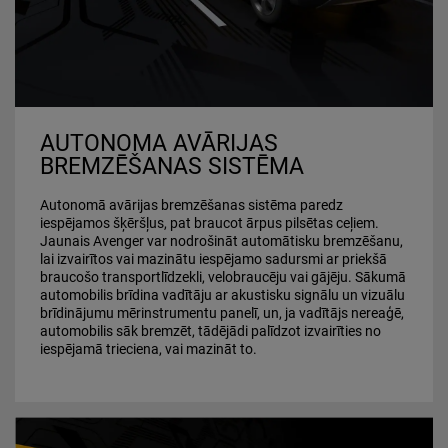
AUTONOMA AVĀRIJAS
BREMZĒŠANAS SISTĒMA
Autonomā avārijas bremzēšanas sistēma paredz
iespējamos šķēršļus, pat braucot ārpus pilsētas ceļiem.
Jaunais Avenger var nodrošināt automātisku bremzēšanu,
lai izvairītos vai mazinātu iespējamo sadursmi ar priekšā
braucošo transportlīdzekli, velobraucēju vai gājēju. Sākumā
automobilis brīdina vadītāju ar akustisku signālu un vizuālu
brīdinājumu mērinstrumentu panelī, un, ja vadītājs nereaģē,
automobilis sāk bremzēt, tādējādi palīdzot izvairīties no
iespējamā trieciena, vai mazināt to.