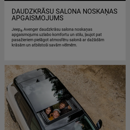
DAUDZKRĀSU SALONA NOSKAŅAS
APGAISMOJUMS
Jeep
Avenger daudzkrāsu salona noskaņas
®
apgaismojums uzlabo komfortu un stilu, ļaujot pat
pasažieriem pielāgot atmosfēru salonā ar dažādām
krāsām un atbilstoši savām vēlmēm.