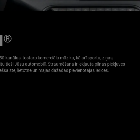
M
®
0 kanālus, tostarp komerciālu mūziku, kā arī sportu, ziņas,
 citu tieši Jūsu automobilī. Straumēšana ir iekļauta pilnas piekļuves
tiešsaistē, lietotnē un mājās dažādās pievienotajās ierīcēs.