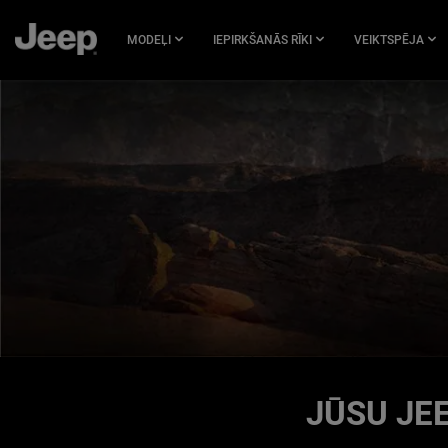
PĀRIET
UZ
MODEĻI
IEPIRKŠANĀS RĪKI
VEIKTSPĒJA
GALVENO
SATURU
SKIP TO
NAVIGATION
JŪSU JE