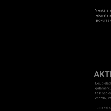
Vienkārši
iebūvēta 
jebkuras 
AKT
Lejupielād
galamērķus
tā ir nepi
centru
, v
3
Jūs esi a
1