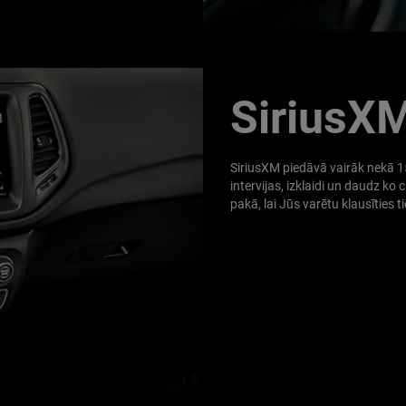
SiriusX
SiriusXM piedāvā vairāk nekā 15
intervijas, izklaidi un daudz ko
pakā, lai Jūs varētu klausīties 