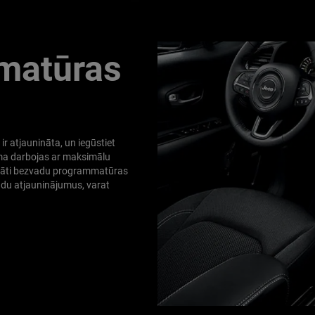
matūras
r atjaunināta, un iegūstiet
ma darbojas ar maksimālu
ināti bezvadu programmatūras
vadu atjauninājumus, varat