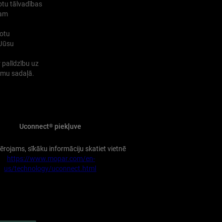
otu tālvadības
tam
dotu
 Jūsu
 palīdzību uz
kumu sadaļā.
Uconnect
piekļuve
®
ērojams, sīkāku informāciju skatiet vietnē
https://www.mopar.com/en-
us/technology/uconnect.html