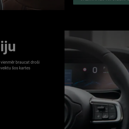
I
A
N
W
iju
a vienmēr braucat droši
 veiktu šos kartes