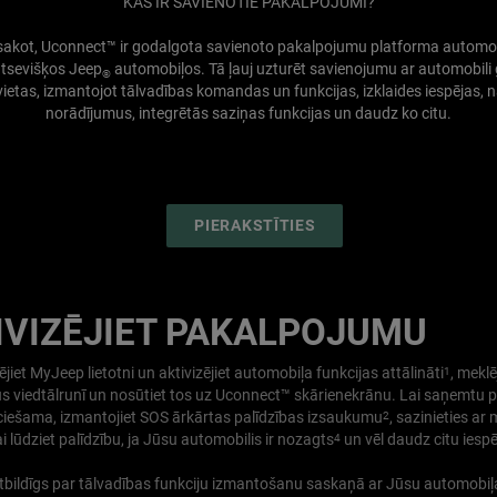
KAS IR SAVIENOTIE PAKALPOJUMI?
 sakot, Uconnect™ ir godalgota savienoto pakalpojumu platforma automob
atsevišķos Jeep
automobiļos. Tā ļauj uzturēt savienojumu ar automobili
®
vietas, izmantojot tālvadības komandas un funkcijas, izklaides iespējas, n
norādījumus, integrētās saziņas funkcijas un daudz ko citu.
(
OPEN
PIERAKSTĪTIES
IN
A
NEW
WINDOW
)
IVIZĒJIET PAKALPOJUMU
ējiet MyJeep lietotni un aktivizējiet automobiļa funkcijas attālināti
, meklē
1
 viedtālrunī un nosūtiet tos uz Uconnect™ skārienekrānu. Lai saņemtu p
eciešama, izmantojiet SOS ārkārtas palīdzības izsaukumu
, sazinieties ar 
2
ai lūdziet palīdzību, ja Jūsu automobilis ir nozagts
un vēl daudz citu iespē
4
tbildīgs par tālvadības funkciju izmantošanu saskaņā ar Jūsu automobi