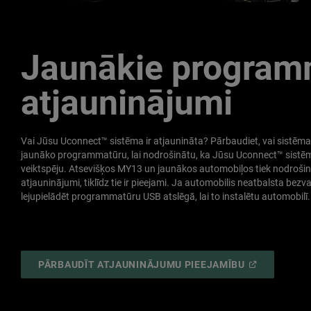
Jaunākie program
atjauninājumi
Vai Jūsu Uconnect™ sistēma ir atjaunināta? Pārbaudiet, vai sistēma i
jaunāko programmatūru, lai nodrošinātu, ka Jūsu Uconnect™ sistē
veiktspēju. Atsevišķos MY13 un jaunākos automobiļos tiek nodroš
atjauninājumi, tiklīdz tie ir pieejami. Ja automobilis neatbalsta bez
lejupielādēt programmatūru USB atslēgā, lai to instalētu automobilī.
(
OPEN
PĀRBAUDĪT ATJAUNINĀJUMU PIEEJAMĪBU
IN
A
NEW
WINDOW
)