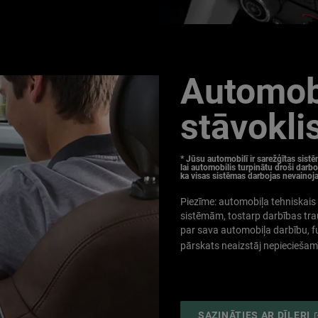
Automobi
stāvokli
* Jūsu automobilī ir sarežģītas sistē
lai automobilis turpinātu droši darbo
ka visas sistēmas darbojas nevainoj
Piezīme: automobiļa tehniskais
sistēmām, tostarp darbības tra
par sava automobiļa darbību, fu
pārskats neaizstāj nepieciešamī
(
SAZINĀTIES AR DĪLERI