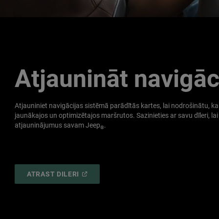
Atjaunināt navigāc
Atjauniniet navigācijas sistēmā parādītās kartes, lai nodrošinātu, k
jaunākajos un optimizētajos maršrutos. Sazinieties ar savu dīleri, lai
atjauninājumus savam Jeep
.
®
(
OPEN
ATRAST DILERI
IN
A
NEW
WINDOW
)