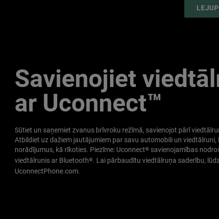
LEJUP
Savienojiet viedtāl
ar Uconnect™
Sūtiet un saņemiet zvanus brīvroku režīmā, savienojot pārī viedtālr
Atbildiet uz dažiem jautājumiem par savu automobili un viedtālruni, 
norādījumus, kā rīkoties. Piezīme: Uconnect
savienojamības nodroš
®
viedtālrunis ar Bluetooth
. Lai pārbaudītu viedtālruņa saderību, lūdz
®
UconnectPhone.com.