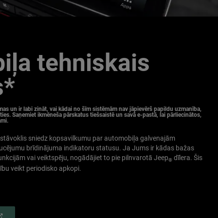
ļa tehniskais
s*
mas un ir labi zināt, vai kādai no šīm sistēmām nav jāpievērš papildu uzmanība,
ties. Saņemiet ikmēneša pārskatus tiešsaistē un savā e-pastā, lai pārliecinātos,
ami.
 stāvoklis sniedz kopsavilkumu par automobiļa galvenajām
ucējumu brīdinājuma indikatoru statusu. Ja Jums ir kādas bažas
nkcijām vai veiktspēju, nogādājiet to pie pilnvarotā Jeep
dīlera. Šis
®
bu veikt periodisko apkopi.
OPEN