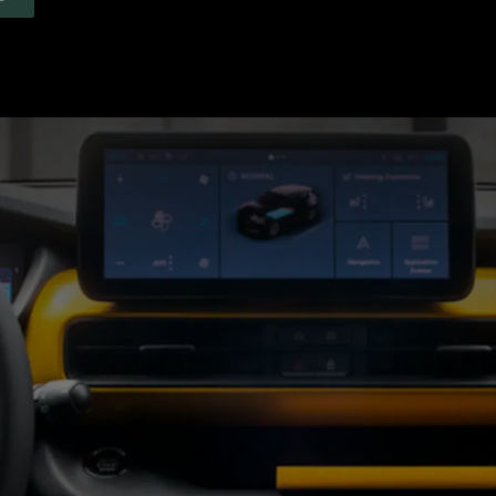
N
EW
INDOW
)