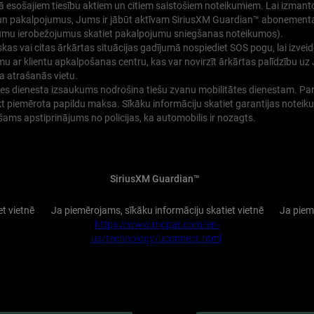
ā esošajiem tiesību aktiem un citiem saistošiem noteikumiem. Lai izmant
 un pakalpojumus, Jums ir jābūt aktīvam SiriusXM Guardian™ abonemen
umu ierobežojumus skatiet pakalpojumu sniegšanas noteikumos).
kas vai citas ārkārtas situācijas gadījumā nospiediet SOS pogu, lai izvei
u ar klientu apkalpošanas centru, kas var novirzīt ārkārtas palīdzību uz
a atrašanās vietu.
es dienesta izsaukums nodrošina tiešu zvanu mobilitātes dienestam. Par
ikt piemērota papildu maksa. Sīkāku informāciju skatiet garantijas notei
ams apstiprinājums no policijas, ka automobilis ir nozagts.
SiriusXM Guardian™
t vietnē
Ja piemērojams, sīkāku informāciju skatiet vietnē
Ja piem
https://www.mopar.com/en-
us/technology/uconnect.html