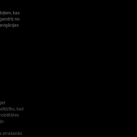
iļiem, kas
 gandrīz no
avigācijas
jiet
alīdzību, kad
mobilitātes
ju.
ļa atrašanās