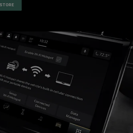
(
OPEN
 STORE
IN
A
NEW
WINDOW
)