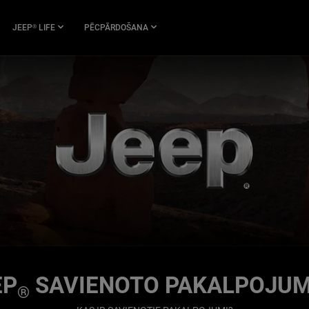
JEEP
LIFE
PĒCPĀRDOŠANA
®
EP
SAVIENOTO PAKALPOJU
®