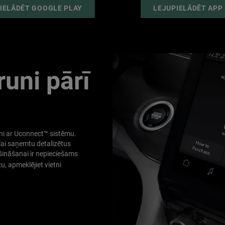
(
OPEN
IELĀDĒT GOOGLE PLAY
LEJUPIELĀDĒT APP
IN
A
NEW
WINDOW
)
runi pārī
uni ar Uconnect™ sistēmu.
lai saņemtu detalizētus
ināšanai ir nepieciešams
u, apmeklējiet vietni