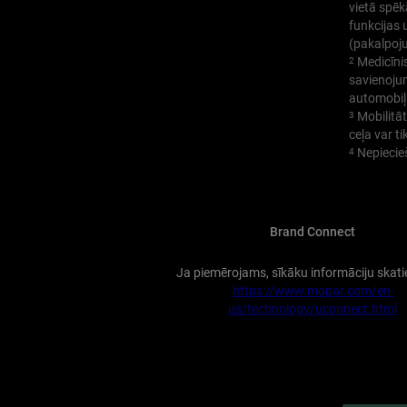
vietā spēk
funkcijas
(pakalpoj
Medicīnis
2
savienojum
automobiļ
Mobilitāt
3
ceļa var t
Nepiecieš
4
Brand Connect
Ja piemērojams, sīkāku informāciju skatie
https://www.mopar.com/en-
us/technology/uconnect.html