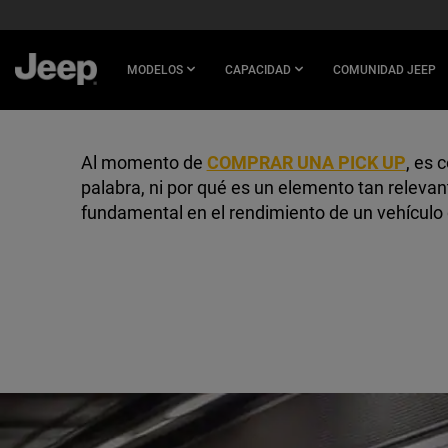
SKIP TO
MAIN
CONTENT
MODELOS
CAPACIDAD
COMUNIDAD JEEP
SKIP TO
NAVIGATION
Al momento de
COMPRAR UNA PICK UP
, es 
palabra, ni por qué es un elemento tan relevant
fundamental en el rendimiento de un vehículo d