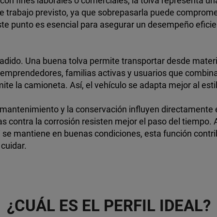
con fines laborales o comerciales, la tolva representa una 
de trabajo previsto, ya que sobrepasarla puede comprome
 este punto es esencial para asegurar un desempeño efic
 añadido. Una buena tolva permite transportar desde mate
ra emprendedores, familias activas y usuarios que combina
e la camioneta. Así, el vehículo se adapta mejor al estil
l mantenimiento y la conservación influyen directamente en
s contra la corrosión resisten mejor el paso del tiempo.
 Si se mantiene en buenas condiciones, esta función contr
cuidar.
¿CUÁL ES EL PERFIL IDEAL?