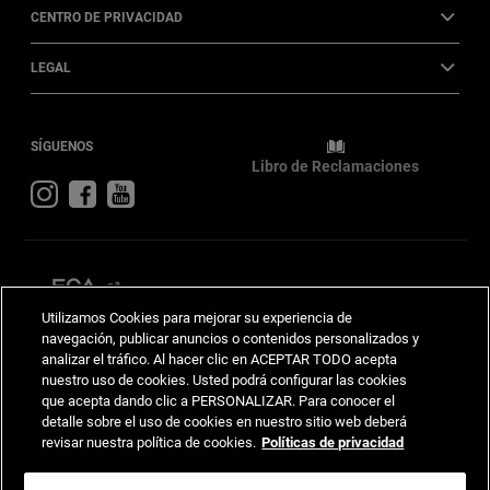
CENTRO DE PRIVACIDAD
LEGAL
SÍGUENOS
Libro de Reclamaciones
Visit
Visit
Visit
Jeep
Jeep
Jeep
on
on
on
Instagram
Facebook
YouTube
Utilizamos Cookies para mejorar su experiencia de
navegación, publicar anuncios o contenidos personalizados y
STELLANTIS
DODGE
RAM
FIAT
analizar el tráfico. Al hacer clic en ACEPTAR TODO acepta
nuestro uso de cookies. Usted podrá configurar las cookies
que acepta dando clic a PERSONALIZAR. Para conocer el
©2025 Grupo Stellantis. Todos los derechos reservados. Jeep es una marca registrada de
Grupo Stellantis. Chrysler, Jeep, Dodge, Ram, SRT y Mopar son marcas registradas de
detalle sobre el uso de cookies en nuestro sitio web deberá
Grupo Stellantis.
revisar nuestra política de cookies.
Políticas de privacidad
Divemotor se reserva el derecho de hacer cambios en cualquier momento sin previo aviso
u obligación a la información contenida en este sitio de Internet, precios, programas de
incentivos, especificaciones técnicas, equipamiento, ilustraciones y de modificar o
suspender modelos. Las imágenes y vídeos pueden no corresponder con el producto