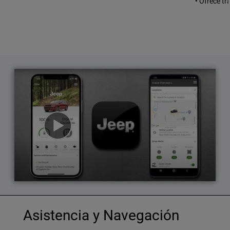
• Ofrece tr
Asistencia y Navegación