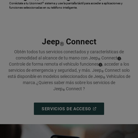
Conéctate a tu Uconnect
sistema y use la pantalla táctil para acceder a aplicaciones y
®
funciones seleccionadas en su teléfono inteligente.
,
Jeep
Connect
®
Obtén todos tus servicios conectados y características de
comodidad al alcance de tu mano con Jeep
Connect
.
( Disclosure
)
2
®
Controle de forma remota el vehículo
funciones
,
acceder a los
( Disclosure
)
3
servicios de emergencia y seguridad, y más. Jeep
Connect solo
®
está disponible en modelos seleccionados de Jeep
Vehículos de
®
marca.
¿Quieres saber más sobre los servicios de
Jeep
Connect ?
®
(
OPEN
SERVICIOS DE ACCESO
IN
A
NEW
WINDOW
)