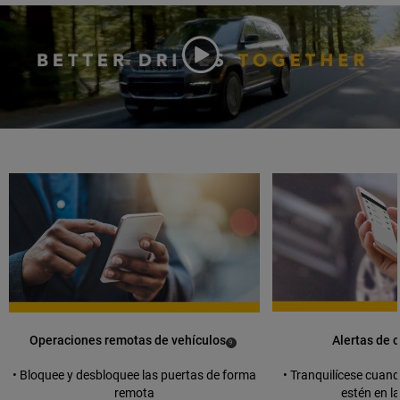
Play
Video
duration
Operaciones remotas de vehículos
Alertas de 
(
)
9
Disclosure
• Bloquee y desbloquee las puertas de forma
• Tranquilícese cuan
remota
estén en l