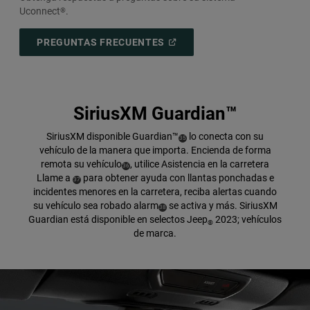
Uconnect
.
®
(
OPEN
PREGUNTAS FRECUENTES
IN
A
NEW
WINDOW
)
SiriusXM Guardian™
SiriusXM disponible
Guardian™
lo conecta con su
( Disclosure
)
35
vehículo de la manera que importa. Encienda de forma
remota su
vehículo
,
utilice Asistencia en la carretera
( Disclosure
)
36
Llame a
para obtener ayuda con llantas ponchadas e
( Disclosure
)
37
incidentes menores en la carretera, reciba alertas cuando
su vehículo sea robado
alarm
se activa y más. SiriusXM
( Disclosure
)
38
Guardian está disponible en selectos Jeep
2023; vehículos
®
de marca.