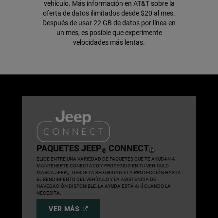
vehículo.
Más información en AT&T
sobre la
oferta de datos ilimitados desde $20 al mes.
Después de usar 22 GB de datos por línea en
un mes, es posible que experimente
velocidades más lentas.
,
PAQUETES JEEP
CONNECT
®
( DISCLOSURE
)
14
,
ELIGE ENTRE UNA VARIEDAD DE PAQUETES QUE TE AYUDAN A
MANTENERTE CONECTADO Y PROTEGIDO EN TU VEHÍCULO
MARCA JEEP
. DESDE LA SEGURIDAD Y LA PROTECCIÓN HASTA
®
EL RENDIMIENTO DEL VEHÍCULO Y LA ASISTENCIA DE
NAVEGACIÓN DISPONIBLE, LA AYUDA ESTÁ AHÍ CUANDO LA
NECESITA.
,
(
OPEN
VER MÁS
IN