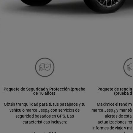
Paquete de Seguridad y Protección (prueba
Paquete de rendim
de 10 años)
(prueba d
Obtén tranquilidad para ti, tus pasajeros y tu
Maximice el rendimi
vehículo marca Jeep
con servicios de
marca Jeep
y mantén
®
®
seguridad basados en GPS. Las
alertas de esta
características incluyen:
actualizaciones re
informes de viaje y má