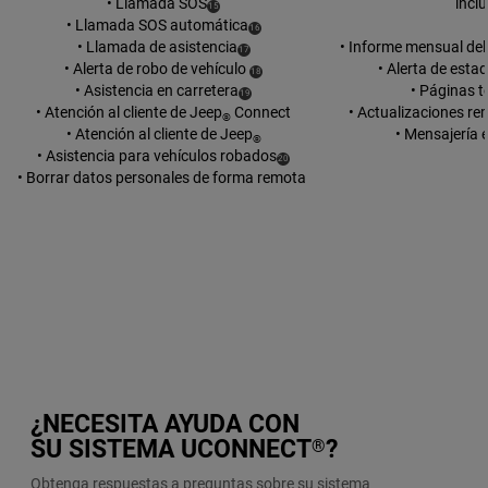
• Llamada SOS
incl
(
)
15
Disclosure
• Llamada SOS automática
(
)
16
Disclosure
• Llamada de asistencia
• Informe mensual del
(
)
17
Disclosure
• Alerta de robo de vehículo
• Alerta de esta
(
)
18
Disclosure
• Asistencia en carretera
• Páginas 
(
)
19
Disclosure
• Atención al cliente de Jeep
Connect
• Actualizaciones r
®
• Atención al cliente de Jeep
• Mensajería e
®
• Asistencia para vehículos robados
(
)
20
Disclosure
• Borrar datos personales de forma remota
¿NECESITA AYUDA CON
SU SISTEMA UCONNECT
?
®
Obtenga respuestas a preguntas sobre su sistema