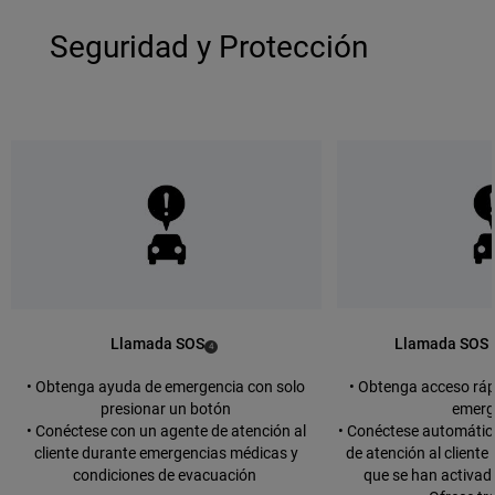
Seguridad y Protección
Llamada SOS
Llamada SOS 
(
)
4
Disclosure
• Obtenga ayuda de emergencia con solo
• Obtenga acceso rápi
presionar un botón
emerg
• Conéctese con un agente de atención al
• Conéctese automáti
cliente durante emergencias médicas y
de atención al cliente
condiciones de evacuación
que se han activado