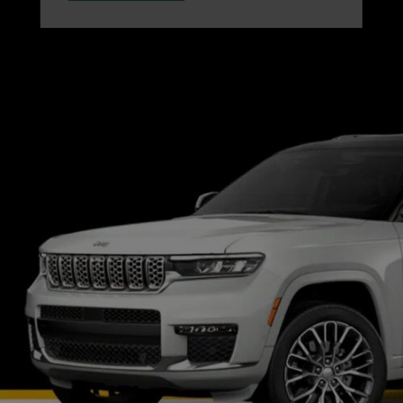
,
A
NEW
WINDOW
)