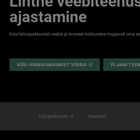
Lihtne veebiteenu
ajastamine
Küsi hinnapakkumist veebis ja broneeri kohtumine mugavalt oma ee
(
OPEN
KÜSI HINNAPAKKUMIST VEEBIS
PLAANI TEE
IN
A
NEW
WINDOW
)
Küsi
pakkumist
Sisukaart