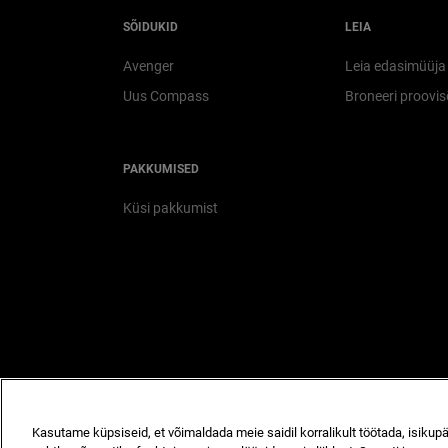
SÕIDUKID
LEIA
Avenger
Leia edasimüüja
Uus Compass
Broneeri proovis
PAKKUMISED
Küsi pakkumist
Avaleht
Privaatsus
Küpsised
Kasutame küpsiseid, et võimaldada meie saidil korralikult töötada, isiku
© Stellantis 2026