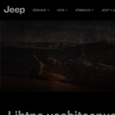
LIIGU
PÕHISISU
SÕIDUKID
OSTA
VÕIMEKUS
JEEP
LU
®
JUURDE
SKIP TO
NAVIGATION