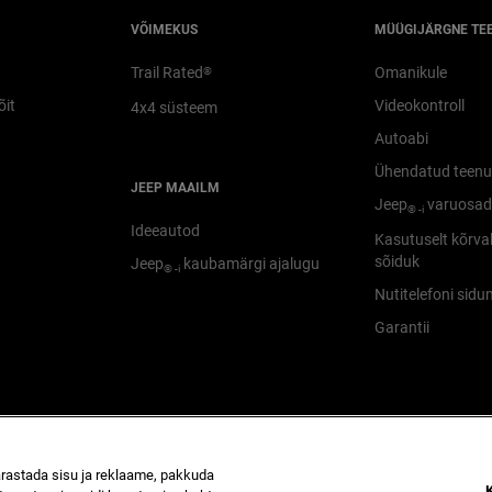
VÕIMEKUS
MÜÜGIJÄRGNE TE
Trail Rated
Omanikule
®
õit
Videokontroll
4x4 süsteem
Autoabi
Ühendatud teen
JEEP MAAILM
Jeep
varuosa
® -i
Ideeautod
Kasutuselt kõrva
sõiduk
Jeep
kaubamärgi ajalugu
® -i
Nutitelefoni sidu
Garantii
pärastada sisu ja reklaame, pakkuda