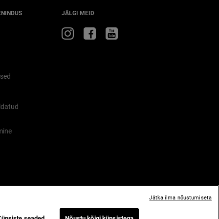
ENINDUS
JÄLGI MEID
Külasta
Külasta
Külasta
Jeepi
Jeepi
Jeepi
Instagramis
Facebookis
YouTube
'is
used
d
ldatud
mine
Jätka ilma nõustumiseta
Küpsiste seaded
Nõustu kõigi küpsistega