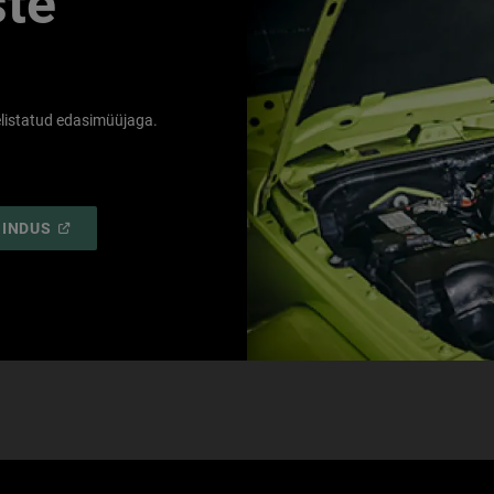
ste
listatud edasimüüjaga.
(
OPEN
NINDUS
IN
A
NEW
WINDOW
)