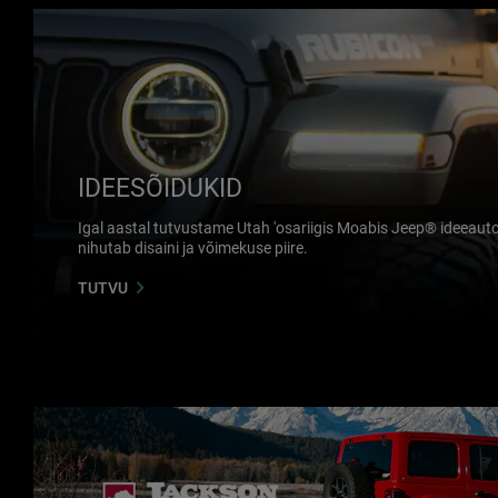
IDEESÕIDUKID
Igal aastal tutvustame Utah 'osariigis Moabis Jeep® ideeauto
nihutab disaini ja võimekuse piire.
TUTVU