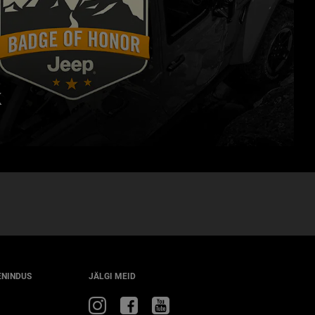
K
ENINDUS
JÄLGI MEID
Külasta
Külasta
Külasta