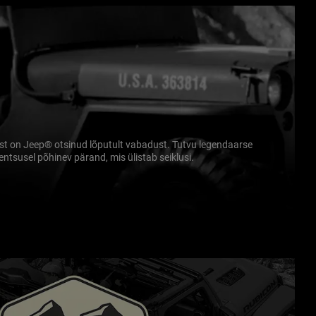
st on Jeep® otsinud lõputult vabadust. Tutvu legendaarse
ntsusel põhinev pärand, mis ülistab seiklusi.