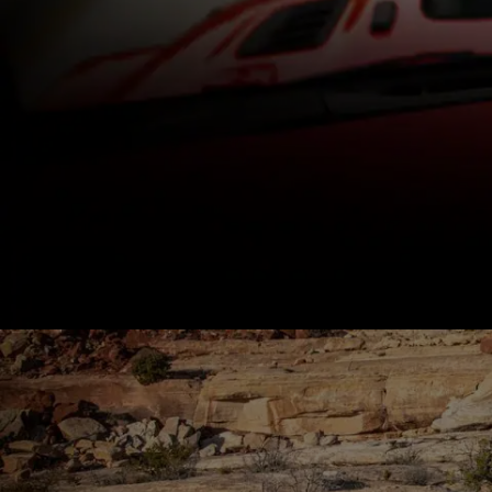
,
,
,