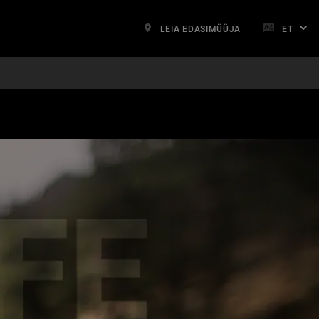
LEIA EDASIMÜÜJA
ET
rameEvent); function addIframeEvent(ele) { if($(ele.target).hasClass('ucl-
() { if (iframe_cont.clientHeight == 0) iframe.style.height =
('width') + 'px'; else iframe.style.width = iframe_cont.clientWidth + 'px';
sizeIframe); } else { iframe.onload=resizeIframe; } window.onresize =