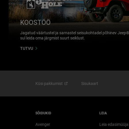
KOOSTÖÖ
Jagatud väärtustel ja sarnastel seisukohtadel põhinev Jeep
sul leida oma järgmist suurt seiklust.
TUTVU
Küsi
pakkumist
Sisukaart
SÕIDUKID
LEIA
Avenger
Leia edasimüüja