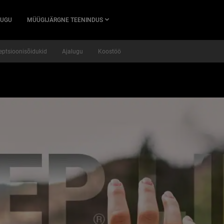
UGU
MÜÜGIJÄRGNE TEENINDUS
eptsioonisõidukid
Ajalugu
Koostöö
$ = jQuery; clearInterval(checkJ); $('body').bind("DOMNodeInserted", addIf
 var iframe = document.getElementById('iframe_id'); function resizeIframe
ght + 'px'; if (iframe_cont.clientWidth == 0) iframe.style.width = iframe.attr
frame){ if (iframe.addEventListener) { iframe.addEventListener("onload", re