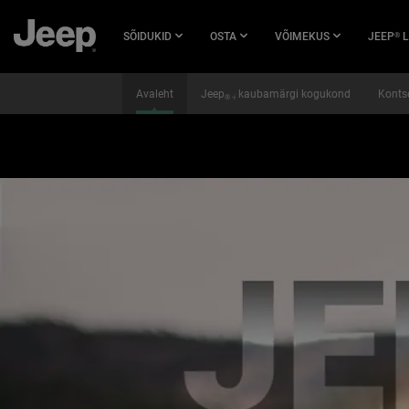
LIIGU
PÕHISISU
SÕIDUKID
OSTA
VÕIMEKUS
JEEP
L
®
JUURDE
Avaleht
Jeep
kaubamärgi kogukond
Konts
® -i
var checkJ = setInterval(function() { if (typeof jQuery != "undefined") { 
modal')) { var iframe_cont = document.getElementById('iframe_container');
iframe.attr('height') + 'px'; else iframe.style.height = iframe_cont.clientHei
console.log("resized"); } // .onload doesn't work with IE8 and older. if(i
SKIP TO
resizeIframe; console.log("running"); resizeIframe(); } } } } }, 1000);
NAVIGATION