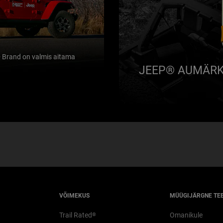
® Brand on valmis aitama
JEEP® AUMÄR
VÕIMEKUS
MÜÜGIJÄRGNE TE
Trail Rated
Omanikule
®