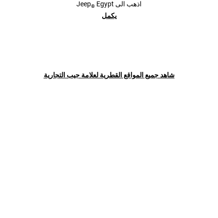
اذهب الى
Egypt
Jeep
®
يكمل
جيب
المركبات
®
شاهد جميع المواقع القطرية لعلامة جيب التجارية
جراند شيروكي L 2025
انضم الي مجمتع جيب
®