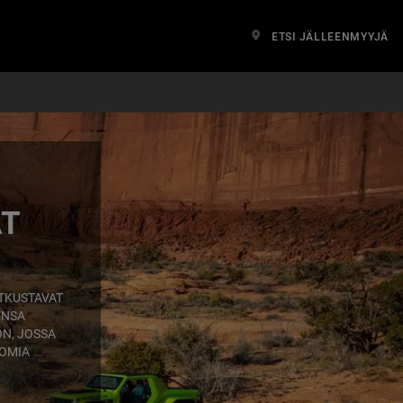
ETSI JÄLLEENMYYJÄ
ÄT
TKUSTAVAT
ENSA
N, JOSSA
UOMIA