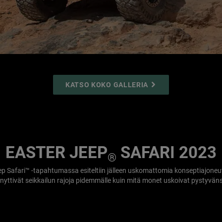
äyttö
KATSO KOKO GALLERIA
EASTER JEEP
SAFARI 2023
®
ep Safari™ -tapahtumassa esiteltiin jälleen uskomattomia konseptiajoneuv
nyttivät seikkailun rajoja pidemmälle kuin mitä monet uskoivat pystyvän