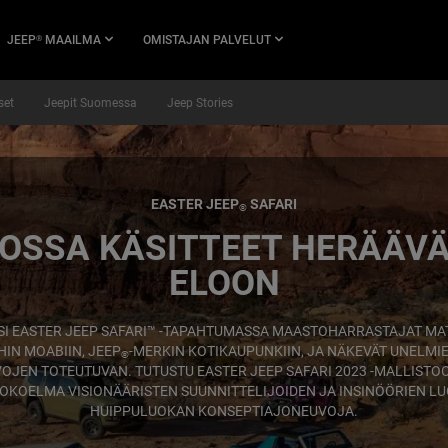
JEEP
MAAILMA
OMISTAJAN PALVELUT
®
set
Jeepit Suomessa
Jeep Stories
EASTER JEEP
SAFARI
®
OSSA KÄSITTEET HERÄÄV
ELOON
SI EASTER JEEP SAFARI™ -TAPAHTUMASSA MAASTOHARRASTAJAT MA
HIN MOABIIN, JEEP
-MERKIN KOTIKAUPUNKIIN, JA NÄKEVÄT UNELMI
®
OJEN TOTEUTUVAN. TUTUSTU EASTER JEEP SAFARI 2023 -MALLISTOO
OKOELMA VISIONÄÄRISTEN SUUNNITTELIJOIDEN JA INSINÖÖRIEN L
HUIPPULUOKAN KONSEPTIAJONEUVOJA.