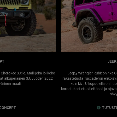
EPT
JEEP
Cherokee SJ:lle. Malli joka loi koko
Jeep
Wrangler Rubicon 4xe Co
®
ät alkuperäinen SJ, vuoden 2022
rakastetusta Tuscaderon erikoisv
värinen maali.
kuin kivi. Ulkopuolella on h
korostukset etusäleikössä ja ajova
sävy
 CONCEPT
TUTUST