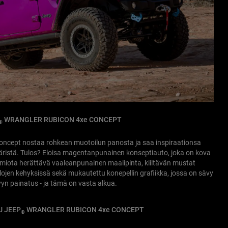
WRANGLER RUBICON 4xe CONCEPT
®
ncept nostaa rohkean muotoilun panosta ja saa inspiraationsa
äristä. Tulos? Eloisa magentanpunainen konseptiauto, joka on kova
uomiota herättävä vaaleanpunainen maalipinta, kiiltävän mustat
lojen kehyksissä sekä mukautettu konepellin grafiikka, jossa on sävy
yn painatus - ja tämä on vasta alkua.
U JEEP
WRANGLER RUBICON 4xe CONCEPT
®