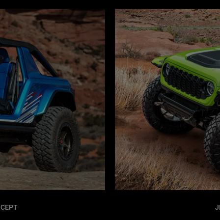
NCEPT
J