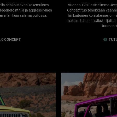
della sähköistävän kokemuksen.
Vuonna 1981 esittelimme Jee
generointitila ja aggressiivinen
Concept tuo tehokkaan väännö
enemmän kuin salama pullossa.
hiilikuituinen korirakenne, on
maksimitehon. Lisäksi hiljattain
tuuman k
.0 CONCEPT
TUT