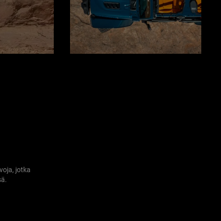
Näyttö
oja, jotka
sä.