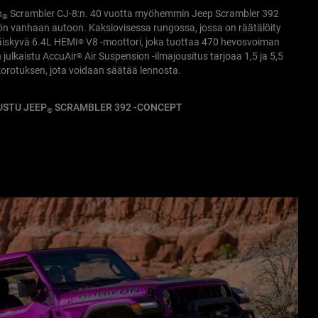
p
Scrambler CJ-8:n. 40 vuotta myöhemmin Jeep Scrambler 392
®
n vanhaan autoon. Kaksiovisessa rungossa, jossa on räätälöity
 räiskyvä 6.4L HEMI
V8 -moottori, joka tuottaa 470 hevosvoiman
®
 julkaistu AccuAir
Air Suspension -ilmajousitus tarjoaa 1,5 ja 5,5
®
orotuksen, jota voidaan säätää lennosta.
USTU JEEP
SCRAMBLER 392 -CONCEPT
®