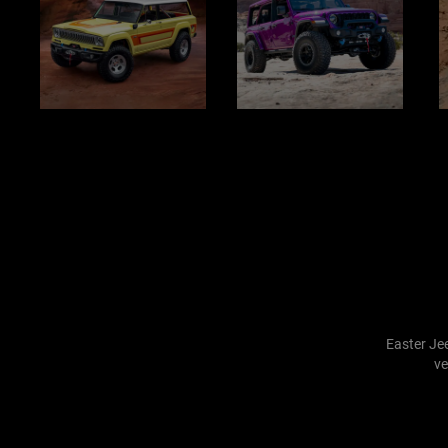
Näyttö
Näyttö
N
Easter Je
ve