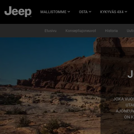
SIIRRY
PÄÄSISÄLTÖÖN
MALLISTOMME
OSTA
KYKYVÄS 4X4
Etusivu
Konseptiajoneuvot
Historia
Uuti
SKIP TO
NAVIGATION
,
J
,
JOKA VUO
UTA
AJONEUV
ON K
,