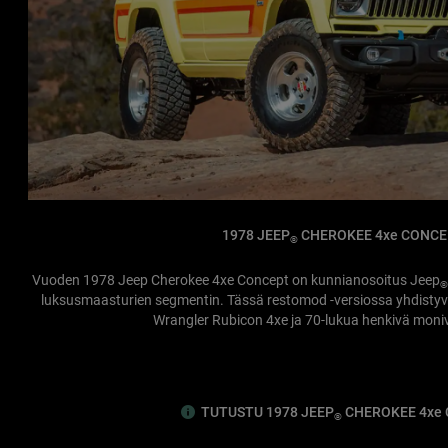
1978 JEEP
CHEROKEE 4xe CONC
®
Vuoden 1978 Jeep Cherokee 4xe Concept on kunnianosoitus Jeep
®
luksusmaasturien segmentin. Tässä restomod -versiossa yhdistyv
Wrangler Rubicon 4xe ja 70-lukua henkivä moni
TUTUSTU 1978 JEEP
CHEROKEE 4xe
®