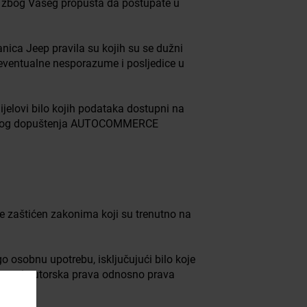
u zbog Vašeg propusta da postupate u
ranica Jeep pravila su kojih su se dužni
e eventualne nesporazume i posljedice u
ijelovi bilo kojih podataka dostupni na
 pisanog dopuštenja AUTOCOMMERCE
 zaštićen zakonima koji su trenutno na
o osobnu upotrebu, isključujući bilo koje
 u svezi autorska prava odnosno prava