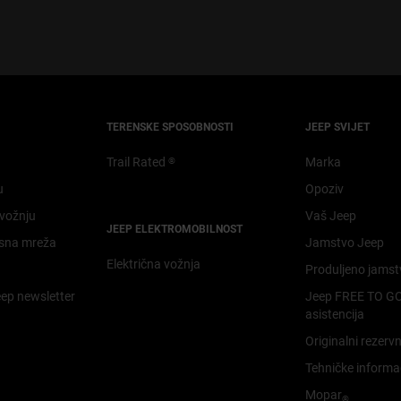
TERENSKE SPOSOBNOSTI​
JEEP SVIJET
Trail Rated
Marka
®
u
Opoziv
vožnju​
Vaš Jeep
JEEP ELEKTROMOBILNOST​
isna mreža
Jamstvo Jeep
Električna vožnja​
Produljeno jamst
eep newslette​r
Jeep FREE TO GO
asistencija
Originalni rezervni
Tehničke informa
Mopar
®