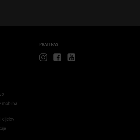
PRATI NAS
Posjetite
Posjetite
Posjetite
Jeep
Jeep
Jeep
na
na
na
Instagramu
Facebooku
YouTubeu
vo
 mobilna
 dijelovi
cije