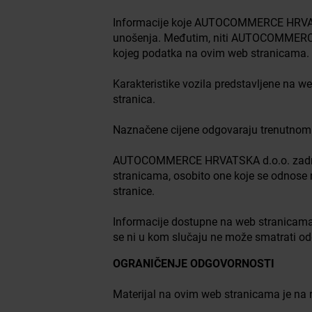
Informacije koje AUTOCOMMERCE HRVATSK
unošenja. Međutim, niti AUTOCOMMERCE HR
kojeg podatka na ovim web stranicama.
Karakteristike vozila predstavljene na w
stranica.
Naznačene cijene odgovaraju trenutnom c
AUTOCOMMERCE HRVATSKA d.o.o. zadržava 
stranicama, osobito one koje se odnose na
stranice.
Informacije dostupne na web stranicama 
se ni u kom slučaju ne može smatrati od
OGRANIČENJE ODGOVORNOSTI
Materijal na ovim web stranicama je na ras