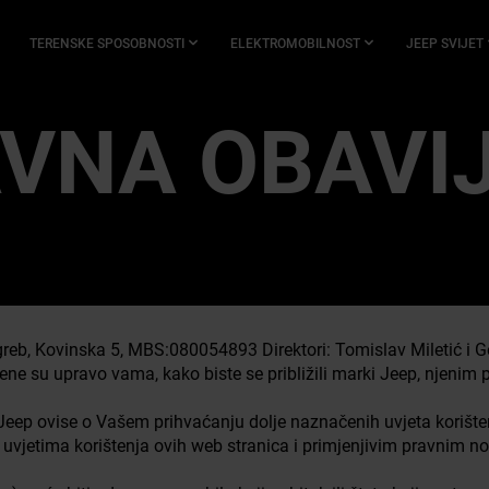
TERENSKE SPOSOBNOSTI
ELEKTROMOBILNOST​
JEEP SVIJET
VNA OBAVI
Kovinska 5, MBS:080054893 Direktori: Tomislav Miletić i Gor
ene su upravo vama, kako biste se približili marki Jeep, njenim
ca Jeep ovise o Vašem prihvaćanju dolje naznačenih uvjeta koriš
uvjetima korištenja ovih web stranica i primjenjivim pravnim 