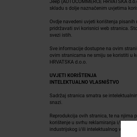
Jeep (AUTOCOMMERCE HRVATSKA d.o.o.), n
skladu s dolje naznačenim uvjetima kori
Ovdje navedeni uvjeti korištenja pisanih 
pridržavati svi korisnici web stranica. 
svezi istih.
Sve informacije dostupne na ovim stranica
ovim stranicama ne smiju se koristiti u
HRVATSKA d.o.o.
UVJETI KORIŠTENJA
INTELEKTUALNO VLASNIŠTVO
Sadržaj stranica smatra se intelektual
snazi.
Reprodukcija ovih stranica, te na njima 
korištenje u svrhu reklamiranja i/ili kom
industrijskog i/ili intelektualnog vlasniš