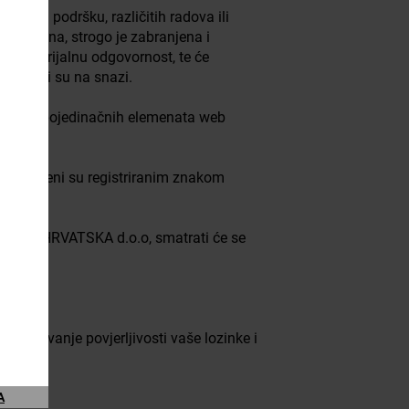
du ili podršku, različitih radova ili
slučajna, strogo je zabranjena i
 i materijalnu odgovornost, te će
sa koji su na snazi.
eep.com, pojedinačnih elemenata web
.
e zaštićeni su registriranim znakom
ištva.
MERCE HRVATSKA d.o.o, smatrati će se
 za čuvanje povjerljivosti vaše lozinke i
A