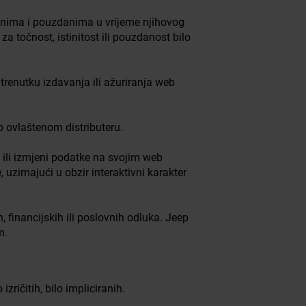
nima i pouzdanima u vrijeme njihovog
točnost, istinitost ili pouzdanost bilo
renutku izdavanja ili ažuriranja web
p ovlaštenom distributeru.
ili izmjeni podatke na svojim web
 uzimajući u obzir interaktivni karakter
financijskih ili poslovnih odluka. Jeep
m.
ričitih, bilo impliciranih.