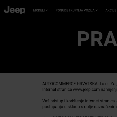
PRIJEĐI
NA
MODELI
PONUDE I KUPNJA VOZILA
AKCIJE
GLAVNI
SADRŽAJ
SKIP TO
PRA
NAVIGATION
AUTOCOMMERCE HRVATSKA d.o.o., Zagreb, 
Internet stranice www.jeep.com namijenj
Vaš pristup i korištenje internet strani
postupanju u skladu s dolje naznačenim 