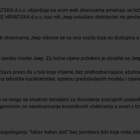
A d.o.o. objavljuje na ovim web stranicama smatraju se toč
VATSKA d.o.o. kao niti Jeep ovlašteni distributeri ne jamče za 
eb stranicama Jeep odnose se na ona vozila koja su dostupna u t
jeniku marke Jeep. Za točne cijene potrebno je obratite se Jee
pravo da u bilo koje vrijeme, bez prethodne najave, ažurira 
 tehničke karakteristike, opremu predstavljenih modela i cijene,
ne mogu se smatrati temeljem za donošenje značajnih osobnih, 
govornim za neostvarivanje korisnikovih očekivanja u svezi s ti
polaganju “takav kakav jest” bez jamstava bilo koje vrste, bilo iz