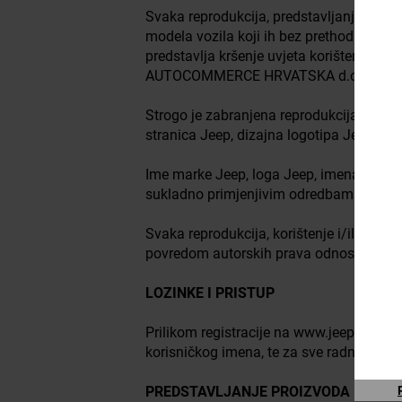
Svaka reprodukcija, predstavljanje, korišt
modela vozila koji ih bez prethodnog d
predstavlja kršenje uvjeta korištenja ma
AUTOCOMMERCE HRVATSKA d.o.o. takvog poč
Strogo je zabranjena reprodukcija, umno
stranica Jeep, dizajna logotipa Jeep 
Ime marke Jeep, loga Jeep, imena vozila 
sukladno primjenjivim odredbama autorsk
Svaka reprodukcija, korištenje i/ili p
povredom autorskih prava odnosno povred
LOZINKE I PRISTUP
Prilikom registracije na www.jeep.com sam
korisničkog imena, te za sve radnje izv
PREDSTAVLJANJE PROIZVODA I USLU