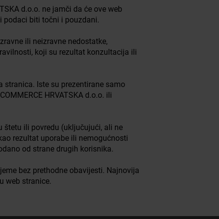
SKA d.o.o. ne jamči da će ove web
i podaci biti točni i pouzdani.
avne ili neizravne nedostatke,
ilnosti, koji su rezultat konzultacija ili
ja stranica. Iste su prezentirane samo
UTOCOMMERCE HRVATSKA d.o.o. ili
u ili povredu (uključujući, ali ne
lu kao rezultat uporabe ili nemogućnosti
odano od strane drugih korisnika.
jeme bez prethodne obavijesti. Najnovija
nu web stranice.