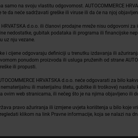
ama samo na svoju vlastitu odgovornost. AUTOCOMMERCE HRVAT
 te da neće sadržavati greške ili viruse ili da će na njoj objavljen
ATSKA d.o.o. ili članovi prodajne mreže nisu odgovorni za izr
lne nedostatke, gubitak podataka ili programa ili financijske neprav
 su uz nju vezane.
e i cijene odgovaraju definiciji u trenutku izdavanja ili ažuriran
ugovornom ponudom proizvoda ili usluga pruženih od strane A
ške ili propusti.
TOCOMMERCE HRVATSKA d.o.o. neće odgovarati za bilo kakvu štet
u, nematerijalnu ili materijalnu štetu, gubitke ili troškove) nasta
 ovim web stranicama, ili nečeg što je na njima objavljeno ili d
ravo ažuriranja ili izmjene uvjeta korištenja u bilo koje vri
regledati klikom na link Pravne informacije, koja se nalazi na d