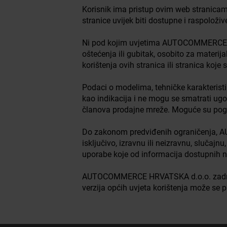
Korisnik ima pristup ovim web stranic
stranice uvijek biti dostupne i raspoložive
Ni pod kojim uvjetima AUTOCOMMERCE HRV
oštećenja ili gubitak, osobito za materija
korištenja ovih stranica ili stranica koje
Podaci o modelima, tehničke karakteristik
kao indikacija i ne mogu se smatrati 
članova prodajne mreže. Moguće su pogre
Do zakonom predviđenih ograničenja, AU
isključivo, izravnu ili neizravnu, slučajn
uporabe koje od informacija dostupnih na
AUTOCOMMERCE HRVATSKA d.o.o. zadržava p
verzija općih uvjeta korištenja može se p