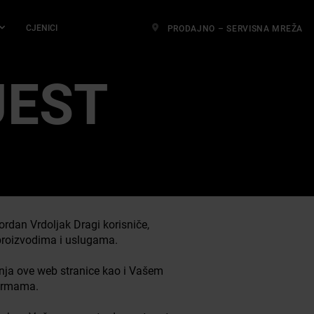
CJENICI
PRODAJNO – SERVISNA MREŽA
JEST
dan Vrdoljak Dragi korisniče,
 proizvodima i uslugama.
tenja ove web stranice kao i Vašem
normama.