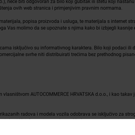
eće biti odgovoran za bilo koji gubitak ili štetu koji nastan
štenja ovih web stranica i primjenjivim pravnim normama.
materijala, popisa proizvoda i usluga, te materijala s internet st
Stoga Vas molimo da se upoznate s njima kako bi izbjegli kasnij
ma isključivo su informativnog karaktera. Bilo koji podaci ili d
 komercijalne svrhe niti distribuirati trećima bez prethodnog
nim vlasništvom AUTOCOMMERCE HRVATSKA d.o.o., i kao takav je
prikazanih radova i modela vozila odobrava se isključivo za strog
ercijalne i/ili informativne svrhe, u skladu s pravnim propisima
tva koji su trenutno na snazi.