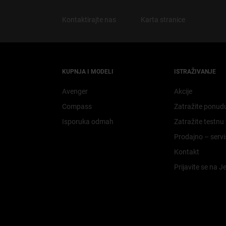
Kontaktirajte nas
Karta stranice
KUPNJA I MODELI​
ISTRAŽIVANJE
Avenger
Akcije​
Compass
Zatražite ponud
Isporuka odmah
Zatražite testnu 
Prodajno – serv
Kontakt
Prijavite se na J