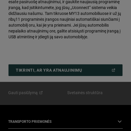
esate pasiruošę atnaujinimui, ir gaukite naujausią programinę
įrangą, kad įsitikintumėte, jog jūsų „Uconnect“ sistema veikia
didžiausiu našumu. Tam tikruose MY13 automobiliuose ir už jų
ribų11 programinės įrangos naujiniai automatiškai siunčiami į
automobilį oru, kai jie yra prieinami. Jei jūsų automobilis
nepalaiko atnaujinimų ore, galite atsisiųsti programinę įrangą į
USB atmintinę ir įdiegti ją savo automobilyje.
(
OPEN
TIKRINTI, AR YRA ATNAUJINIMŲ
IN
A
NEW
WINDOW
)
Gauti
pasiūlymą
Svetainės struktūra
TRANSPORTO PRIEMONĖS