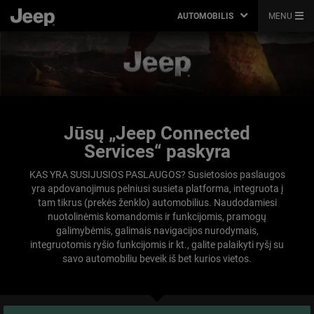
AUTOMOBILIS
MENU
Jūsų „Jeep Connected
Services“ paskyra
KAS YRA SUSIJUSIOS PASLAUGOS? Susietosios paslaugos
yra apdovanojimus pelniusi susieta platforma, integruota į
tam tikrus (prekės ženklo) automobilius. Naudodamiesi
nuotolinėmis komandomis ir funkcijomis, pramogų
galimybėmis, galimais navigacijos nurodymais,
integruotomis ryšio funkcijomis ir kt., galite palaikyti ryšį su
savo automobiliu beveik iš bet kurios vietos.