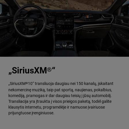
„SiriusXM
“
®
„SiriusXM
10“ transliuoja daugiau nei 150 kanalų, įskaitant
®
nekomercinę muziką, taip pat sportą, naujienas, pokalbius,
komediją, pramogas ir dar daugiau teisių į jūsų automobilį.
Transliacija yra įtraukta į visos prieigos paketą, todėl galite
klausytis internetu, programėlėje ir namuose įvairiuose
prijungtuose įrenginiuose.