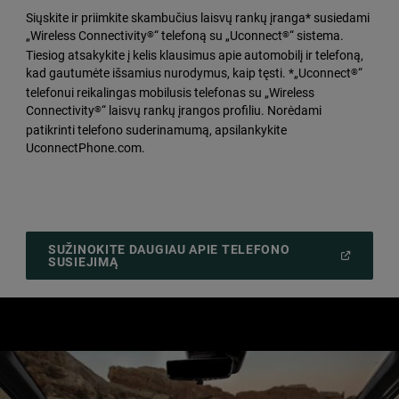
Siųskite ir priimkite skambučius laisvų rankų įranga* susiedami
„Wireless Connectivity
“ telefoną su „Uconnect
“ sistema.
®
®
Tiesiog atsakykite į kelis klausimus apie automobilį ir telefoną,
kad gautumėte išsamius nurodymus, kaip tęsti. *„Uconnect
“
®
telefonui reikalingas mobilusis telefonas su „Wireless
Connectivity
“ laisvų rankų įrangos profiliu. Norėdami
®
patikrinti telefono suderinamumą, apsilankykite
UconnectPhone.com.
SUŽINOKITE DAUGIAU APIE TELEFONO
(
OPEN
SUSIEJIMĄ
IN
A
NEW
WINDOW
)