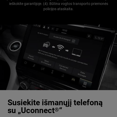
ieškokite garantijoje. (4): Būtina vogtos transporto priemonės
policijos ataskaita.
Susiekite išmanųjį telefoną
su „Uconnect
“
®