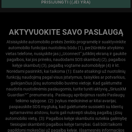
(
OPEN
PRISIJUNGTI ((JEI YRA)
IN
A
NEW
WINDOW
)
AKTYVUOKITE SAVO PASLAUGĄ
Atsisiųskite automobilio prekės ženklo programėlę ir suaktyvinkite
automobilio funkcijas nuotoliniu būdu (1), peržiūrėkite atvykimo
vietas telefone, nusiųskite jas į „Uconnect“ jutiklinį ekraną ir gaukite
pagalbos, kai jos prireiks, naudodami SOS skambutį (2), pagalbos
kelyje skambutį (3), pagalbą vogtame automobilyje (4) ir kt.
Norėdami pasirinkti, kai taikoma (1): Esate atsakingi už nuotolinių
funkcijų naudojimą pagal visus įstatymus, taisykles ar potvarkius,
galiojančius jūsų automobilio buvimo vietoje. Kad galėtumėte
naudotis nuotolinėmis paslaugomis, turite turėti aktyvią „SiriusXM
Guardian™“ prenumeratą. Paslaugų apribojimus rasite Paslaugų
teikimo sąlygose. (2): Įvykus medicininei ar kitai avarijai,
paspauskite SOS mygtuką, kad galėtumėte susisiekti su klientų
aptarnavimo atstovu, kuris gali nukreipti skubią pagalbą į jūsų
automobilio vietą. (3): Pagalbos kelyje skambutis suteikia galimybę
tiesiogiai skambinti pagalbos kelyje tarnybai. Gali būti taikomi
papildomi mokesčiai už pagalbą kelyje. Išsamesnės informacijos