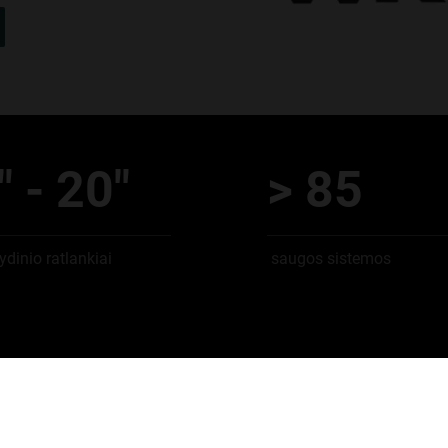
" - 20"
> 85
ydinio ratlankiai
saugos sistemos