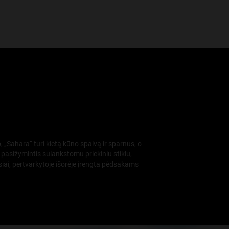
 „Sahara“ turi kietą kūno spalvą ir sparnus, o
 pasižymintis sulankstomu priekiniu stiklu,
iai, pertvarkytoje išorėje įrengta pėdsakams