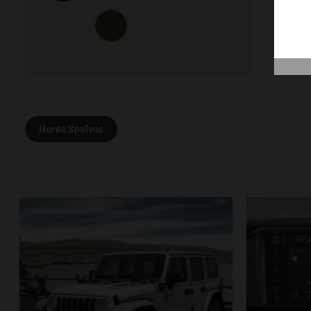
Išorės Spalvos