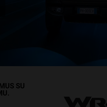
YMUS SU
MU.