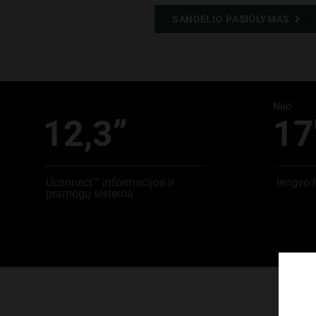
,
SANDĖLIO PASIŪLYMAS
,
Nuo
12,3”
17
Uconnect™ informacijos ir
lengvo l
pramogų sistema