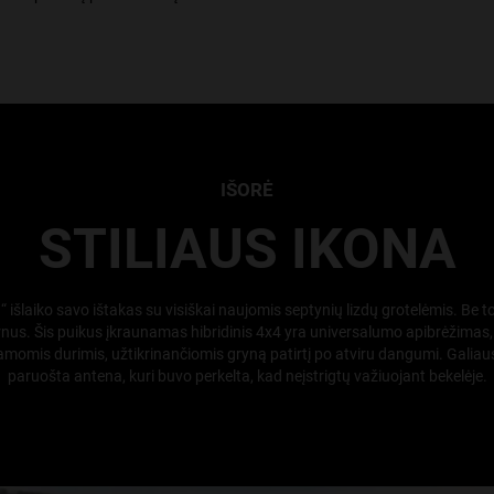
IŠORĖ
STILIAUS IKONA
išlaiko savo ištakas su visiškai naujomis septynių lizdų grotelėmis. Be to,
arnus. Šis puikus įkraunamas hibridinis 4x4 yra universalumo apibrėžimas,
amomis durimis, užtikrinančiomis gryną patirtį po atviru dangumi. Galiaus
paruošta antena, kuri buvo perkelta, kad neįstrigtų važiuojant bekelėje.