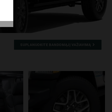
SUPLANUOKITE BANDOMĄJĮ VAŽIAVIMĄ