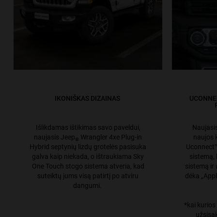
IKONIŠKAS DIZAINAS
UCONNEC
Išlikdamas ištikimas savo paveldui,
Naujasi
naujasis Jeep
Wrangler 4xe Plug-in
naujos k
®
Hybrid septynių lizdų grotelės pasisuka
Uconnect™
galva kaip niekada, o ištraukiama Sky
sistemą, 
One Touch stogo sistema atveria, kad
sistemą ir 
suteiktų jums visą patirtį po atviru
dėka „Appl
dangumi.
*kai kurios
užsisa