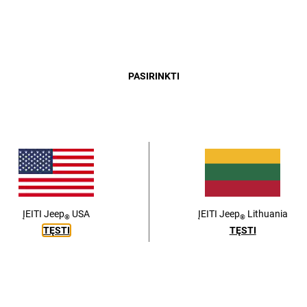
SAHARA
RUBICON
Close
PASIRINKTI
ĮEITI
Jeep
USA
ĮEITI
Jeep
Lithuania
®
®
TĘSTI
TĘSTI