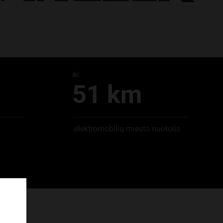
iki
51 km
elektromobilių miesto nuotolis