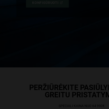
(
OPEN
KONFIGŪRUOTI
IN
,
A
NEW
WINDOW
)
PERŽIŪRĖKITE PASIŪL
,
GREITU PRISTATY
,
SPECIALI KAINA NUO 64 990€