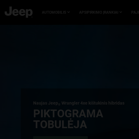
PEREITI Į
PAGRINDINĮ
AUTOMOBILIS
APSIPIRKIMO ĮRANKIAI
PAJ
TURINĮ
SKIP TO
NAVIGATION
Naujas Jeep
Wrangler 4xe kištukinis hibridas
®
,
PIKTOGRAMA
TOBULĖJA
,
,