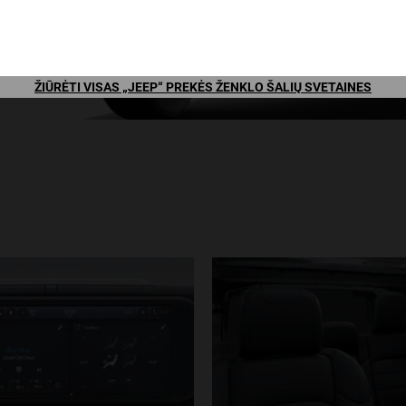
ŽIŪRĖTI VISAS „JEEP“ PREKĖS ŽENKLO ŠALIŲ SVETAINES