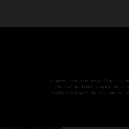
Naujasis „Jeep® Wrangler 4xe Plug-in Hybrid“ 
„Rubicon“ - juodą kietą viršų ir juodus sp
skirtingomis stogo konfigūracijomis ir nuim