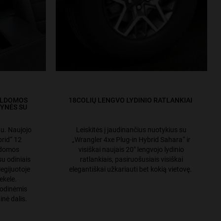
ŠILDOMOS
18COLIŲ LENGVO LYDINIO RATLANKIAI
DYNĖS SU
u. Naujojo
Leiskitės į jaudinančius nuotykius su
brid“ 12
„Wrangler 4xe Plug-in Hybrid Sahara“ ir
ldomos
visiškai naujais 20" lengvojo lydinio
u odiniais
ratlankiais, pasiruošusiais visiškai
ilegijuotoje
elegantiškai užkariauti bet kokią vietovę.
ekele.
 odinėmis
inė dalis.