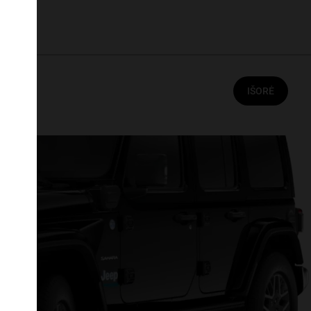
IŠORĖ