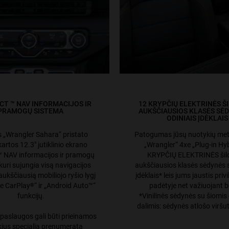
T ™ NAV INFORMACIJOS IR
12 KRYPČIŲ ELEKTRINĖS 
PRAMOGŲ SISTEMA
AUKŠČIAUSIOS KLASĖS SĖ
ODINIAIS ĮDĖKLAIS
s „Wrangler Sahara“ pristato
Patogumas jūsų nuotykių met
artos 12.3" jutiklinio ekrano
„Wrangler“ 4xe „Plug-in Hy
 NAV informacijos ir pramogų
KRYPČIŲ ELEKTRINĖS ši
kuri sujungia visą navigacijos
aukščiausios klasės sėdynės s
aukščiausią mobiliojo ryšio lygį
įdėklais* leis jums jaustis priv
e CarPlay
“ ir „Android Auto™“
padėtyje net važiuojant b
®
funkcijų.
*Vinilinės sėdynės su šiomis
dalimis: sėdynės atlošo viršut
 paslaugos gali būti prieinamos
kius specialią prenumeratą