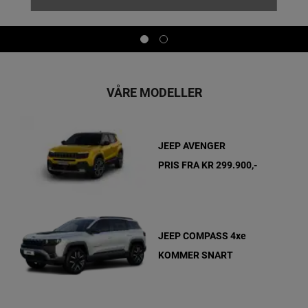
Display
Display
item
item
1
2
of
of
2
2
VÅRE MODELLER
JEEP AVENGER
PRIS FRA KR
299.900,-
JEEP COMPASS 4xe
KOMMER SNART