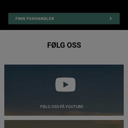
FINN FORHANDLER
FØLG OSS
(
Open in a new window
)
FØLG OSS PÅ
YOUTUBE