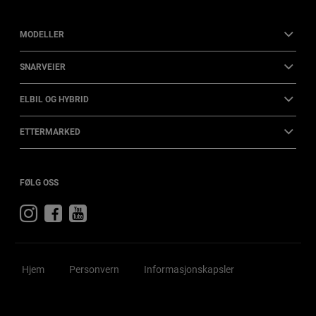
MODELLER
SNARVEIER
ELBIL OG HYBRID
ETTERMARKED
FØLG OSS
Besøk
Besøk
Besøk
Jeep
Jeep
Jeep
på
på
på
Instagram
Facebook
YouTube
Hjem
Personvern
Informasjonskapsler