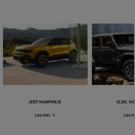
JEEP KAMPANJE
ELBIL OG
Les mer
Les m