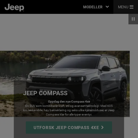
MODELLER
MENU
JEEP COMPASS
,
Oppdag den nye Compass 4xe
En SUV som kombinerer kraft, stil og avansert teknologi. Med 605
km rekkevidde, høy bakkeklaring og seks ulike kjøremoduser, er Jeep
Compass klar for alle typer eventyr.
,
UTFORSK JEEP COMPASS 4XE
,