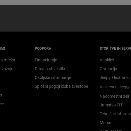
NAS
PODPORA
STORITVE IN SERVI
na mreža
Financiranje
Vpoklici
o vožnjo
Pravna obvestila
Garancija
Okoljske informacije
Jeep
FlexCare 
®
Splošni pogoji kluba zvestobe
Asistenca Jeep
®
is
Nadomestni deli
ice
Jamstvo FIT
Tehnične informa
Mopar