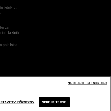
n izdelki za
a
ter za
h in hibridnih
a polnilnica
NADALJUJTE BREZ SOGLASJA
STAVITEV PIŠKOTKOV
SPREJMITE VSE