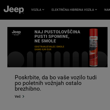
PRESKOČI
NA
VOZILA
ELEKTRIČNA HIBRIDNA VOZILA
NA
GLAVNO
VSEBINO
SKIP TO
NAVIGATION
Poskrbite, da bo vaše vozilo tudi
po poletnih vožnjah ostalo
brezhibno.
Več