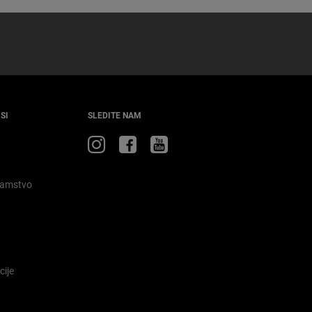
SI
SLEDITE NAM
Obiščite
Obiščite
Obiščite
Jeep
Jeep
Jeep
na
na
na
Jamstvo
Instagramu
Facebooku
YouTubu
cije