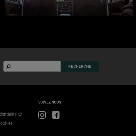
Recherche
RECHERCHE
SUIVEZ NOUS
Visit
Visit
dentialité
Jeep
Jeep
cookies
on
on