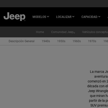
SKIP TO
MAIN
CONTENT
MODELOS
LOCALIZAR
CAPACIDAD
Home
Comunidad Jeep
Vehículos conceptu
®
Descripción General
1940s
1950s
1960s
1970s
19
SKIP TO
NAVIGATION
La marca J
aventura,
comenzó en 20
década con el
Jeep Wrangle
que miran ha
partir de la
SUV premium