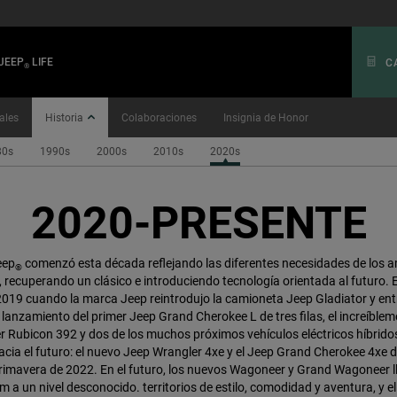
JEEP
LIFE
C
®
ales
Historia
Colaboraciones
Insignia de Honor
80s
1990s
2000s
2010s
2020s
2020-PRESENTE
eep
comenzó esta década reflejando las diferentes necesidades de los a
®
 recuperando un clásico e introduciendo tecnología orientada al futuro. 
19 cuando la marca Jeep reintrodujo la camioneta Jeep Gladiator y ent
 lanzamiento del primer Jeep Grand Cherokee L de tres filas, el increíble
r Rubicon 392 y dos de los muchos próximos vehículos eléctricos híbrido
cia el futuro: el nuevo Jeep Wrangler 4xe y el Jeep Grand Cherokee 4xe de
 primavera de 2022. En el futuro, los nuevos Wagoneer y Grand Wagoneer ll
 a un nivel desconocido. territorios de estilo, comodidad y aventura, y e