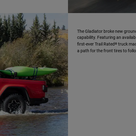
The Gladiator broke new ground 
capability. Featuring an avail
first-ever Trail Rated
truck made
®
a path for the front tires to foll