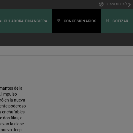
Busca tu País
ALCULADORA FINANCIERA
CONCESIONARIOS
COTIZAR
mantes de la
El impulso
ró en la nueva
mente poderoso
s enchufables
 dos filas, a
evan la clase
l nuevo Jeep