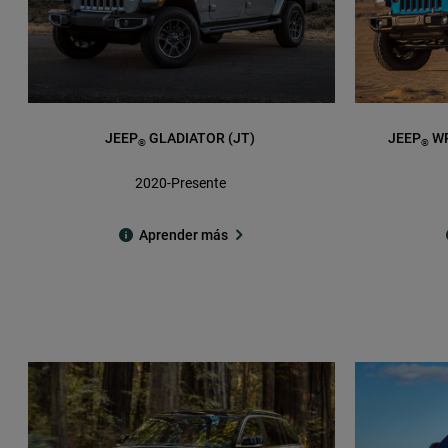
JEEP
GLADIATOR (JT)
JEEP
WR
®
®
2020-Presente
Aprender más