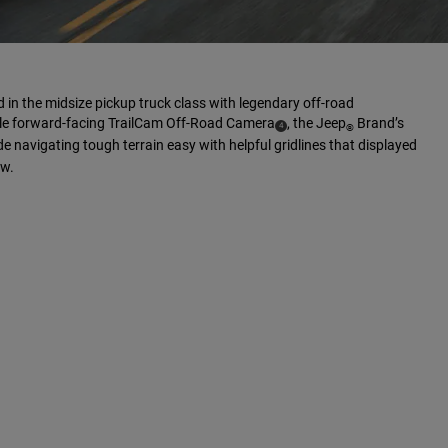
in the midsize pickup truck class with legendary off-road
able forward-facing TrailCam Off-Road Camera
, the Jeep
Brand’s
(
)
4
®
 navigating tough terrain easy with helpful gridlines that displayed
Disclosure
ow.