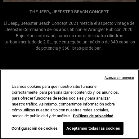
THE JEEP
JEEPSTER BEACH CONCEPT
®
El Jeep
Jeepster Beach Concept 2021 mezcla el aspecto vintage del
®
Jeepster Commando de los años 60 con el Wrangler Rubicon 2020.
Bajo el brillante capó, había un motor de cuatro cilindros
turboalimentado de 2.0L, que entregaba un máximo de 340 caballos
de potencia y 360 libras-pie de par.
Avanza sin aceptar
Usamos cookies para que nuestro sitio funcione
correctamente, para personalizar el contenido y los anuncios,
para ofrecer funciones de redes sociales y para analizar
nuestro tráfico. Asimismo, compartimos información sobre
cómo utilizas nuestro sitio con nuestras redes sociales,
socios de publicidad y de análisis.
Políticas de privacidad
Configuración de cookies
Aceptamos todas las cookies