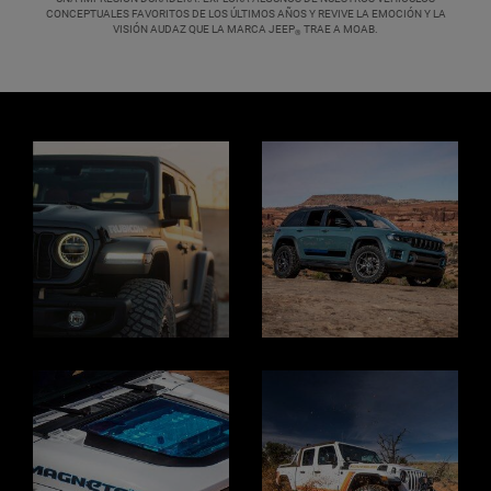
CONCEPTUALES FAVORITOS DE LOS ÚLTIMOS AÑOS Y REVIVE LA EMOCIÓN Y LA
VISIÓN AUDAZ QUE LA MARCA JEEP
TRAE A MOAB.
®
,
Display
Display