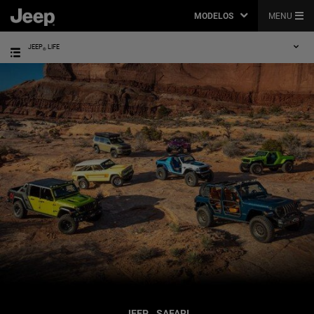
MODELOS
MENU
JEEP
LIFE
®
JEEP
SAFARI