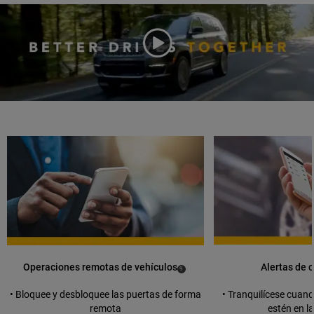
Play
Video
duration
Operaciones remotas de vehículos
Alertas de 
(
)
9
Disclosure
• Bloquee y desbloquee las puertas de forma
• Tranquilícese cuan
remota
estén en l