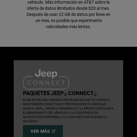
vehículo.
Más información en AT&T
sobre la
oferta de datos ilimitados desde $20 al mes.
Después de usar 22 GB de datos por línea en
un mes, es posible que experimente
velocidades más lentas.
,
PAQUETES JEEP
CONNECT
®
( DISCLOSURE
)
14
,
ELIGE ENTRE UNA VARIEDAD DE PAQUETES QUE TE AYUDAN A
MANTENERTE CONECTADO Y PROTEGIDO EN TU VEHÍCULO
MARCA JEEP
. DESDE LA SEGURIDAD Y LA PROTECCIÓN HASTA
®
EL RENDIMIENTO DEL VEHÍCULO Y LA ASISTENCIA DE
NAVEGACIÓN DISPONIBLE, LA AYUDA ESTÁ AHÍ CUANDO LA
NECESITA.
,
(
OPEN
VER MÁS
IN