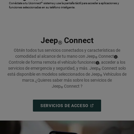
Conéctate a tu Uconnect
sistema y use la pantalla táctil para acceder a aplicaciones y
®
funciones seleccionadas en su teléfono inteligente.
,
Jeep
Connect
®
Obtén todos tus servicios conectados y características de
comodidad al alcance de tu mano con Jeep
Connect
.
( Disclosure
)
2
®
Controle de forma remota el vehículo
funciones
,
acceder a los
( Disclosure
)
3
servicios de emergencia y seguridad, y más. Jeep
Connect solo
®
está disponible en modelos seleccionados de Jeep
Vehículos de
®
marca.
¿Quieres saber más sobre los servicios de
Jeep
Connect ?
®
(
OPEN
SERVICIOS DE ACCESO
IN
A
NEW
WINDOW
)