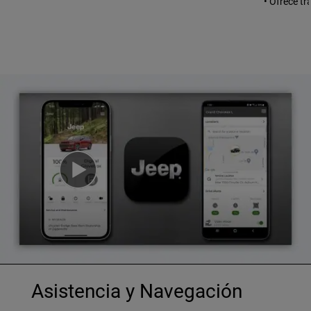
• Ofrece tr
Asistencia y Navegación