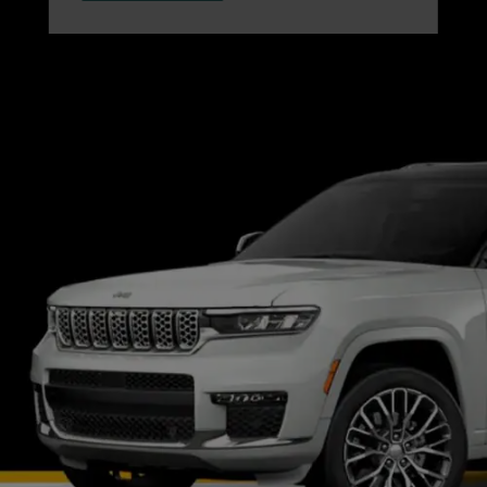
,
A
NEW
WINDOW
)