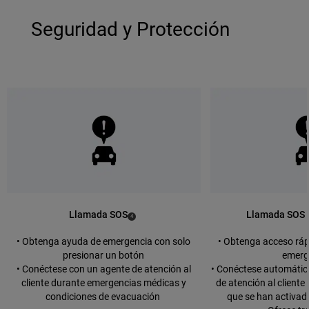
Seguridad y Protección
Llamada SOS
Llamada SOS 
(
)
4
Disclosure
• Obtenga ayuda de emergencia con solo
• Obtenga acceso rápi
presionar un botón
emerg
• Conéctese con un agente de atención al
• Conéctese automáti
cliente durante emergencias médicas y
de atención al cliente
condiciones de evacuación
que se han activado