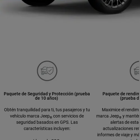
Paquete de Seguridad y Protección (prueba
Paquete de rendim
de 10 años)
(prueba d
Obtén tranquilidad para ti, tus pasajeros y tu
Maximice el rendimi
vehículo marca Jeep
con servicios de
marca Jeep
y mantén
®
®
seguridad basados en GPS. Las
alertas de esta
características incluyen:
actualizaciones re
informes de viaje y má