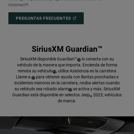
Uconnect
.
®
(
OPEN
PREGUNTAS FRECUENTES
IN
A
NEW
WINDOW
)
SiriusXM Guardian™
SiriusXM disponible
Guardian™
lo conecta con su
( Disclosure
)
35
vehículo de la manera que importa. Encienda de forma
remota su
vehículo
,
utilice Asistencia en la carretera
( Disclosure
)
36
Llame a
para obtener ayuda con llantas ponchadas e
( Disclosure
)
37
incidentes menores en la carretera, reciba alertas cuando
su vehículo sea robado
alarm
se activa y más. SiriusXM
( Disclosure
)
38
Guardian está disponible en selectos Jeep
2023; vehículos
®
de marca.