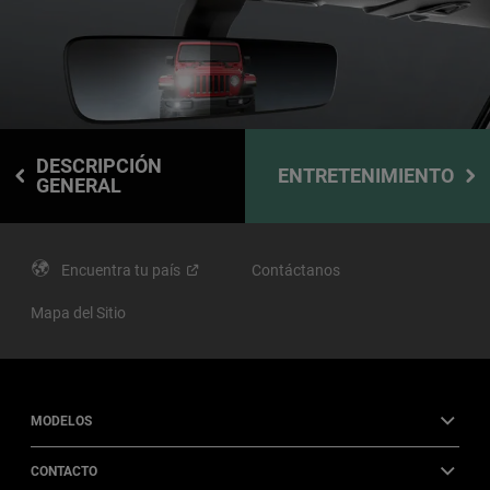
DESCRIPCIÓN
ENTRETENIMIENTO
GENERAL
Encuentra tu
país
Contáctanos
Mapa del Sitio
MODELOS
CONTACTO