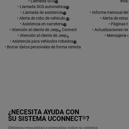
• Llamada SOS
incl
(
)
15
Disclosure
• Llamada SOS automática
(
)
16
Disclosure
• Llamada de asistencia
• Informe mensual del
(
)
17
Disclosure
• Alerta de robo de vehículo
• Alerta de esta
(
)
18
Disclosure
• Asistencia en carretera
• Páginas 
(
)
19
Disclosure
• Atención al cliente de Jeep
Connect
• Actualizaciones r
®
• Atención al cliente de Jeep
• Mensajería e
®
• Asistencia para vehículos robados
(
)
20
Disclosure
• Borrar datos personales de forma remota
¿NECESITA AYUDA CON
SU SISTEMA UCONNECT
?
®
Obtenga respuestas a preguntas sobre su sistema