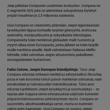
Jeep julkistaa Compassin uusimman evoluution. Compass on
C-segmentin SUV, joka on aiemmissa sukupolvissa löytänyt
ympäri maailman jo 2,5 miljoonaa asiakasta.
Uusi Compass on rakennettu pitämään Jeepin legendaarisen
kyvykkyyden lippua korkealla tarjoten jykevyyttä, erottuvaa
asennetta, monipuolisuutta ja nykyaikaista teknologiaa.
Compassista tulee merkkinsä globaalein malli: tuotanto ja
myynti alkaa ensin Euroopasta, jonka jälkeen se tulee tarjolle
muille markkina-alueille. Malli valmistetaan Italiassa Melfin
tehtailla, mikä vahvistaa Jeepin sitoutumista paikalliseen
eurooppalaiseen tuotantoon.
”Uusi Jeep
Fabio Catone, Jeepin Euroopan brändijohtaja
:
Compass edustaa rohkeasti merkkinsä edistyksellistä filosofiaa,
jossa ei vain korosteta tämän päivän markkinan odotuksia, vaan
ennakoidaan jo tulevaisuuden mahdollisuuksia. Tämä auto
edustaa täydellisesti Jeepin kyvykkyyttä ja suorituskykyä – se
tarjoaa alan huippua olevia ominaisuuksia säilyttäen kuitenkin
ympäristötietoisuutensa sähköistymisen myötä. Compass on
suunniteltu ulkoilmaseikkailuja varten, mutta on kuitenkin
valmis arjen haasteisiin. Uusi Compass on osoitus Jeepin