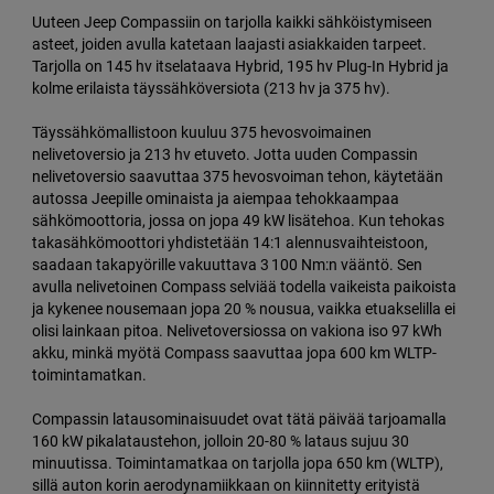
Uuteen Jeep Compassiin on tarjolla kaikki sähköistymiseen
asteet, joiden avulla katetaan laajasti asiakkaiden tarpeet.
Tarjolla on 145 hv itselataava Hybrid, 195 hv Plug-In Hybrid ja
kolme erilaista täyssähköversiota (213 hv ja 375 hv).
Täyssähkömallistoon kuuluu 375 hevosvoimainen
nelivetoversio ja 213 hv etuveto. Jotta uuden Compassin
nelivetoversio saavuttaa 375 hevosvoiman tehon, käytetään
autossa Jeepille ominaista ja aiempaa tehokkaampaa
sähkömoottoria, jossa on jopa 49 kW lisätehoa. Kun tehokas
takasähkömoottori yhdistetään 14:1 alennusvaihteistoon,
saadaan takapyörille vakuuttava 3 100 Nm:n vääntö. Sen
avulla nelivetoinen Compass selviää todella vaikeista paikoista
ja kykenee nousemaan jopa 20 % nousua, vaikka etuakselilla ei
olisi lainkaan pitoa. Nelivetoversiossa on vakiona iso 97 kWh
akku, minkä myötä Compass saavuttaa jopa 600 km WLTP-
toimintamatkan.
Compassin latausominaisuudet ovat tätä päivää tarjoamalla
160 kW pikalataustehon, jolloin 20-80 % lataus sujuu 30
minuutissa. Toimintamatkaa on tarjolla jopa 650 km (WLTP),
sillä auton korin aerodynamiikkaan on kiinnitetty erityistä