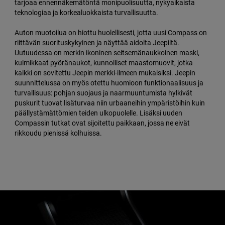
tarjoaa ennennäkemätöntä monipuolisuutta, nykyaikaista
teknologiaa ja korkealuokkaista turvallisuutta.
Auton muotoilua on hiottu huolellisesti, jotta uusi Compass on
riittävän suorituskykyinen ja näyttää aidolta Jeepiltä.
Uutuudessa on merkin ikoninen seitsemänaukkoinen maski,
kulmikkaat pyöränaukot, kunnolliset maastomuovit, jotka
kaikki on sovitettu Jeepin merkki-ilmeen mukaisiksi. Jeepin
suunnittelussa on myös otettu huomioon funktionaalisuus ja
turvallisuus: pohjan suojaus ja naarmuuntumista hylkivät
puskurit tuovat lisäturvaa niin urbaaneihin ympäristöihin kuin
päällystämättömien teiden ulkopuolelle. Lisäksi uuden
Compassin tutkat ovat sijoitettu paikkaan, jossa ne eivät
rikkoudu pienissä kolhuissa.