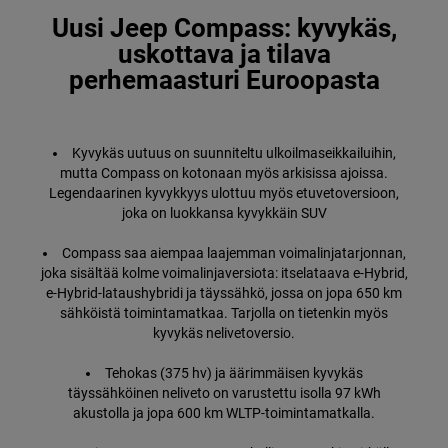
Uusi Jeep Compass: kyvykäs,
uskottava ja tilava
perhemaasturi Euroopasta
Kyvykäs uutuus on suunniteltu ulkoilmaseikkailuihin,
mutta Compass on kotonaan myös arkisissa ajoissa.
Legendaarinen kyvykkyys ulottuu myös etuvetoversioon,
joka on luokkansa kyvykkäin SUV
Compass saa aiempaa laajemman voimalinjatarjonnan,
joka sisältää kolme voimalinjaversiota: itselataava e-Hybrid,
e-Hybrid-lataushybridi ja täyssähkö, jossa on jopa 650 km
sähköistä toimintamatkaa. Tarjolla on tietenkin myös
kyvykäs nelivetoversio.
Tehokas (375 hv) ja äärimmäisen kyvykäs
täyssähköinen neliveto on varustettu isolla 97 kWh
akustolla ja jopa 600 km WLTP-toimintamatkalla.