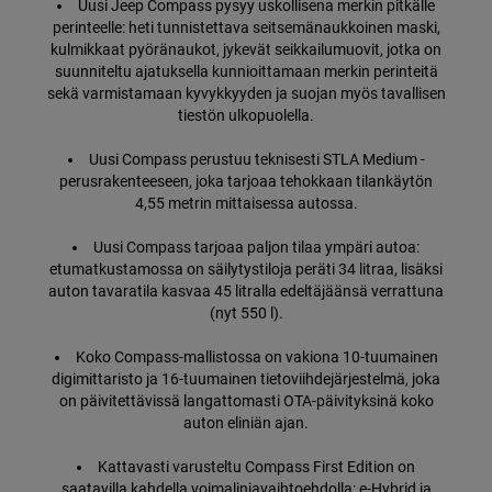
Uusi Jeep Compass pysyy uskollisena merkin pitkälle
perinteelle: heti tunnistettava seitsemänaukkoinen maski,
kulmikkaat pyöränaukot, jykevät seikkailumuovit, jotka on
suunniteltu ajatuksella kunnioittamaan merkin perinteitä
sekä varmistamaan kyvykkyyden ja suojan myös tavallisen
tiestön ulkopuolella.
Uusi Compass perustuu teknisesti STLA Medium -
perusrakenteeseen, joka tarjoaa tehokkaan tilankäytön
4,55 metrin mittaisessa autossa.
Uusi Compass tarjoaa paljon tilaa ympäri autoa:
etumatkustamossa on säilytystiloja peräti 34 litraa, lisäksi
auton tavaratila kasvaa 45 litralla edeltäjäänsä verrattuna
(nyt 550 l).
Koko Compass-mallistossa on vakiona 10-tuumainen
digimittaristo ja 16-tuumainen tietoviihdejärjestelmä, joka
on päivitettävissä langattomasti OTA-päivityksinä koko
auton eliniän ajan.
Kattavasti varusteltu Compass First Edition on
saatavilla kahdella voimalinjavaihtoehdolla: e-Hybrid ja