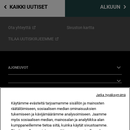
KAIKKI UUTISET
ALKUUN
Ota
yhteyttä
Sivuston kartta
TILAA
UUTISKIRJEEMME
AJONEUVOT
OTA YHTEYTTÄ
Jatka hyväksymättä
KYVYKKYYS
Käytämme evästeitä tarjoamamme sisällön ja mainosten
räätälöimiseen, sosiaalisen median ominaisuuksien
tukemiseen ja kävijämäärämme analysoimiseen. Jaamme
JEEP® MAAILMA
myös sosiaalisen median, mainosalan ja analytiikka-alan
kumppaneillemme tietoa siitä, kuinka käytät sivustoamme.
MYYNNIN JÄLKEISET PALVELUT