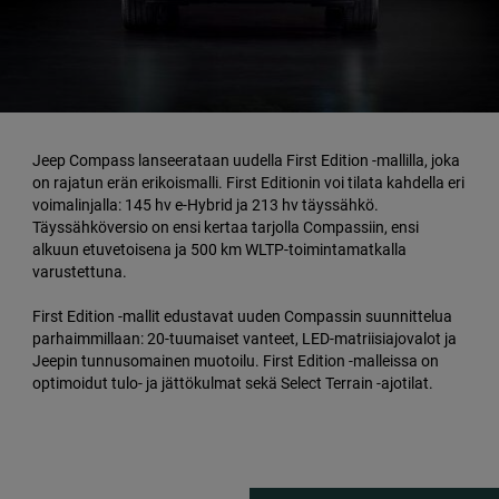
Jeep Compass lanseerataan uudella First Edition -mallilla, joka
on rajatun erän erikoismalli. First Editionin voi tilata kahdella eri
voimalinjalla: 145 hv e-Hybrid ja 213 hv täyssähkö.
Täyssähköversio on ensi kertaa tarjolla Compassiin, ensi
alkuun etuvetoisena ja 500 km WLTP-toimintamatkalla
varustettuna.
First Edition -mallit edustavat uuden Compassin suunnittelua
parhaimmillaan: 20-tuumaiset vanteet, LED-matriisiajovalot ja
Jeepin tunnusomainen muotoilu. First Edition -malleissa on
optimoidut tulo- ja jättökulmat sekä Select Terrain -ajotilat.