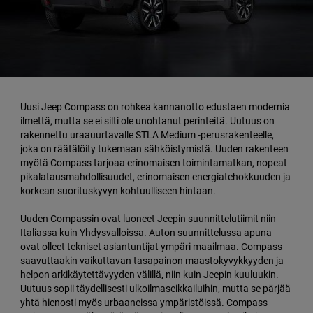
Uusi Jeep Compass on rohkea kannanotto edustaen modernia
ilmettä, mutta se ei silti ole unohtanut perinteitä. Uutuus on
rakennettu uraauurtavalle STLA Medium -perusrakenteelle,
joka on räätälöity tukemaan sähköistymistä. Uuden rakenteen
myötä Compass tarjoaa erinomaisen toimintamatkan, nopeat
pikalatausmahdollisuudet, erinomaisen energiatehokkuuden ja
korkean suorituskyvyn kohtuulliseen hintaan.
Uuden Compassin ovat luoneet Jeepin suunnittelutiimit niin
Italiassa kuin Yhdysvalloissa. Auton suunnittelussa apuna
ovat olleet tekniset asiantuntijat ympäri maailmaa. Compass
saavuttaakin vaikuttavan tasapainon maastokyvykkyyden ja
helpon arkikäytettävyyden välillä, niin kuin Jeepin kuuluukin.
Uutuus sopii täydellisesti ulkoilmaseikkailuihin, mutta se pärjää
yhtä hienosti myös urbaaneissa ympäristöissä. Compass