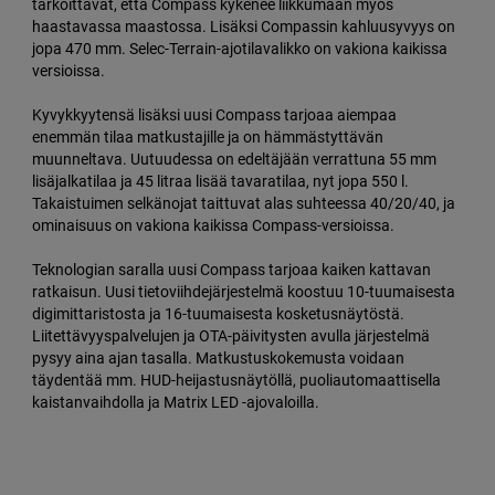
tarkoittavat, että Compass kykenee liikkumaan myös
haastavassa maastossa. Lisäksi Compassin kahluusyvyys on
jopa 470 mm. Selec-Terrain-ajotilavalikko on vakiona kaikissa
versioissa.
Kyvykkyytensä lisäksi uusi Compass tarjoaa aiempaa
enemmän tilaa matkustajille ja on hämmästyttävän
muunneltava. Uutuudessa on edeltäjään verrattuna 55 mm
lisäjalkatilaa ja 45 litraa lisää tavaratilaa, nyt jopa 550 l.
Takaistuimen selkänojat taittuvat alas suhteessa 40/20/40, ja
ominaisuus on vakiona kaikissa Compass-versioissa.
Teknologian saralla uusi Compass tarjoaa kaiken kattavan
ratkaisun. Uusi tietoviihdejärjestelmä koostuu 10-tuumaisesta
digimittaristosta ja 16-tuumaisesta kosketusnäytöstä.
Liitettävyyspalvelujen ja OTA-päivitysten avulla järjestelmä
pysyy aina ajan tasalla. Matkustuskokemusta voidaan
täydentää mm. HUD-heijastusnäytöllä, puoliautomaattisella
kaistanvaihdolla ja Matrix LED -ajovaloilla.