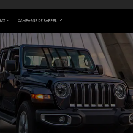
(
OPEN
HAT
CAMPAGNE DE RAPPEL
IN
A
NEW
WINDOW
)