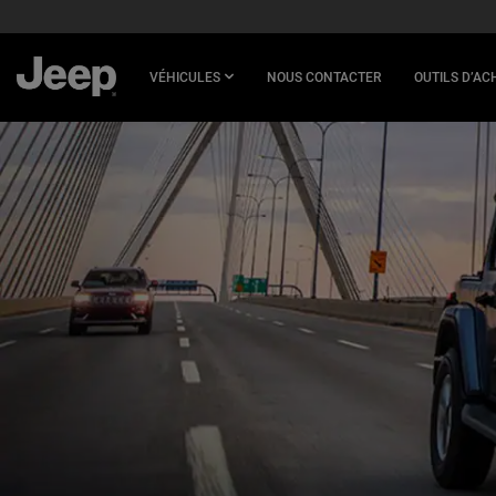
SKIP TO
MAIN
CONTENT
VÉHICULES
NOUS CONTACTER
OUTILS D’AC
SKIP TO
NAVIGATION