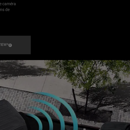
e caméra
ons de
VIEW
®
(
)
3
Disclosure