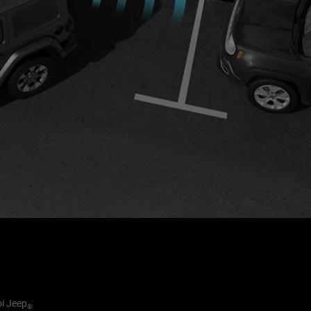
oi Jeep
®