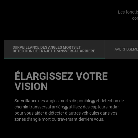
Les foncti
con
SURVEILLANCE DES ANGLES MORTS ET
AVERTISSEME
DÉTECTION DE TRAJET TRANSVERSAL ARRIÈRE
ÉLARGISSEZ VOTRE
VISION
Surveillance des angles morts disponible
et détection de
(
)
2
chemin transversal arrière
utilisez des capteurs radar
(
)
Disclosure
3
pour vous aider à détecter d’autres véhicules dans vos
Disclosure
zones d’angle mort ou traversant derrière vous.