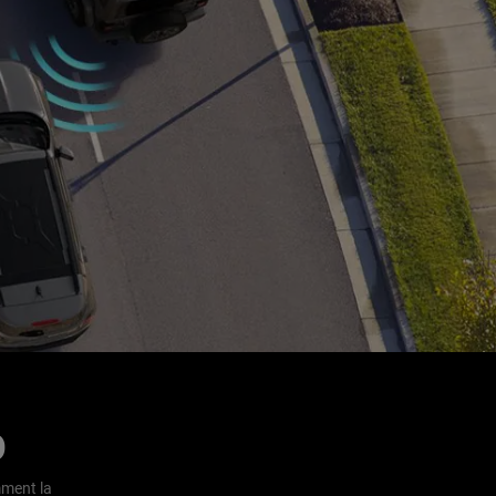
O
mment la