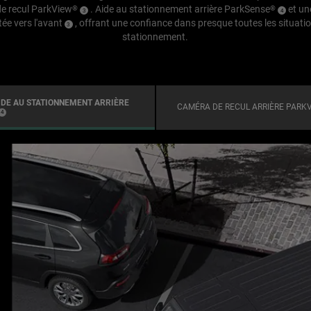
e recul ParkView
. Aide au stationnement arrière ParkSense
et un
®
®
(
)
(
)
3
4
Disclosure
Disclosure
tée vers l'avant
, offrant une confiance dans presque toutes les situati
(
)
3
Disclosure
stationnement.
IDE AU STATIONNEMENT ARRIÈRE
CAMÉRA DE RECUL ARRIÈRE PARK
(
)
4
Disclosure