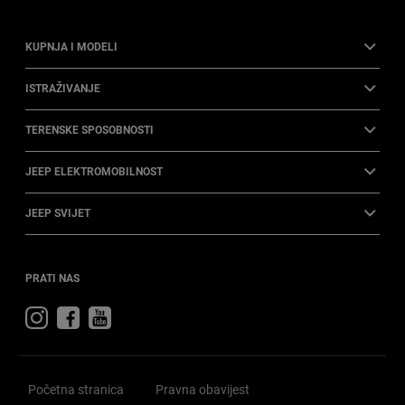
KUPNJA I MODELI​
ISTRAŽIVANJE
TERENSKE SPOSOBNOSTI​
JEEP ELEKTROMOBILNOST​
JEEP SVIJET
PRATI NAS
Posjetite
Posjetite
Posjetite
Jeep
Jeep
Jeep
na
na
na
Instagramu
Facebooku
YouTubeu
Početna stranica
Pravna obavijest