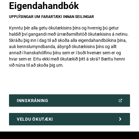
Eigendahandbók
UPPLÝSINGAR UM FARARTÆKI INNAN SEILINGAR
Kynntu þér alla getu ökutækisins þíns og hvernig þú getur
haldið því gangandi með úrræðamiðstöð ökutækisins á netinu.
Skráðu þig inn í dag til að skoða alla eigendahandbókina þína,
auk kennslumyndbanda, ábyrgð ökutækisins þíns og allt
annað í hanskahólfinu þínu sem er í boði hvenær sem er og
hvar sem er. Ertu ekki með ökutækið þitt á skrá? Bættu henni
við núna til að skoða þig um.
(
OPEN
INNSKRÁNING
IN
A
NEW
WINDOW
)
VELDU ÖKUTÆKI