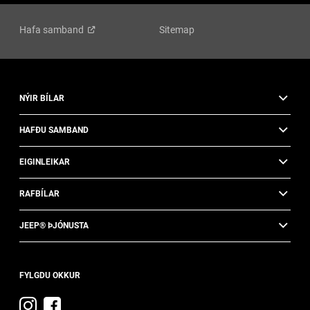
Hafa
samband
Sitemap
NÝIR BÍLAR
HAFÐU SAMBAND
EIGINLEIKAR
RAFBÍLAR
JEEP® ÞJÓNUSTA
FYLGDU OKKUR
Heimsæktu
Skoðaðu