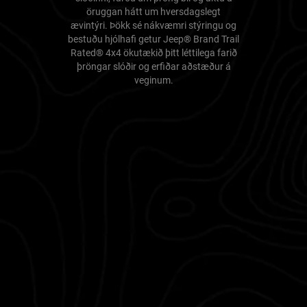
öruggan hátt um hversdagslegt
ævintýri. Þökk sé nákvæmri stýringu og
bestuðu hjólhafi getur Jeep® Brand Trail
Rated® 4x4 ökutækið þitt léttilega farið
þröngar slóðir og erfiðar aðstæður á
veginum.