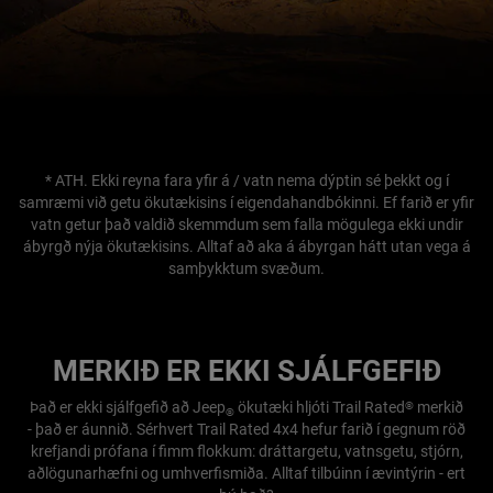
* ATH. Ekki reyna fara yfir á / vatn nema dýptin sé þekkt og í
samræmi við getu ökutækisins í eigendahandbókinni. Ef farið er yfir
vatn getur það valdið skemmdum sem falla mögulega ekki undir
ábyrgð nýja ökutækisins. Alltaf að aka á ábyrgan hátt utan vega á
samþykktum svæðum.
MERKIÐ ER EKKI SJÁLFGEFIÐ
Það er ekki sjálfgefið að Jeep
ökutæki hljóti Trail Rated
merkið
®
®
- það er áunnið. Sérhvert Trail Rated 4x4 hefur farið í gegnum röð
krefjandi prófana í fimm flokkum: dráttargetu, vatnsgetu, stjórn,
aðlögunarhæfni og umhverfismiða. Alltaf tilbúinn í ævintýrin - ert