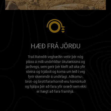
HÆÐ FRÁ JÖRÐU
Trail Rated® veghæðin veitir þér nóg
pláss á milli undirhliðar ökutækisins og
jarðvegs, sem gerir þér kleift að aka yfir
steina og trjáboli og koma um leið í veg
fyrir skemmdir á undirlagi. Aðkomu-,
brot- og brottfararhornið eru hámörkuð
og hjálpa þér að fara yfir svæði sem ekki
er hægt að fara framhjá.