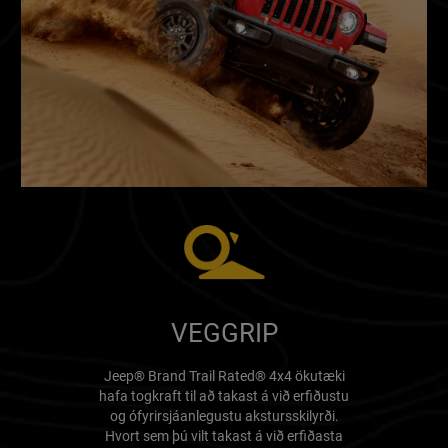
VEGGRIP
Jeep® Brand Trail Rated® 4x4 ökutæki
hafa togkraft til að takast á við erfiðustu
og ófyrirsjáanlegustu akstursskilyrði.
Hvort sem þú vilt takast á við erfiðasta