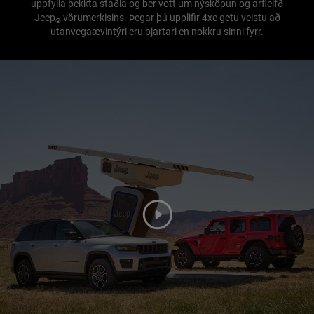
uppfylla þekkta staðla og ber vott um nýsköpun og arfleifð
Jeep
vörumerkisins. Þegar þú upplifir 4xe getu veistu að
®
utanvegaævintýri eru bjartari en nokkru sinni fyrr.
Play
Video