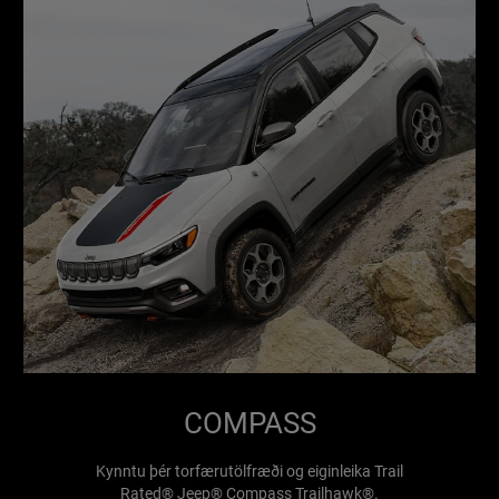
COMPASS
Kynntu þér torfærutölfræði og eiginleika Trail
Rated® Jeep® Compass Trailhawk®.