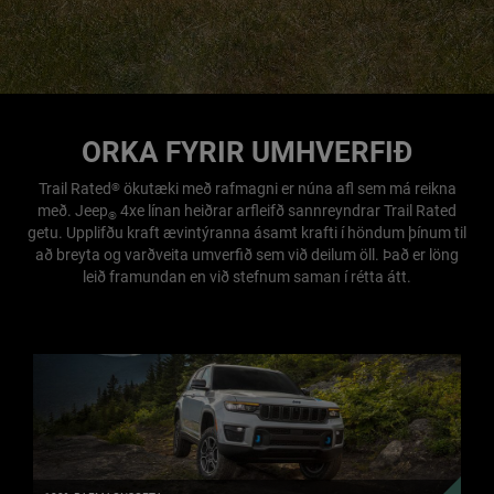
ORKA FYRIR UMHVERFIÐ
Trail Rated
ökutæki með rafmagni er núna afl sem má reikna
®
með. Jeep
4xe línan heiðrar arfleifð sannreyndrar Trail Rated
®
getu. Upplifðu kraft ævintýranna ásamt krafti í höndum þínum til
að breyta og varðveita umverfið sem við deilum öll. Það er löng
leið framundan en við stefnum saman í rétta átt.
100%
RAFMAGNSGETA
SKOÐA
MEIRA