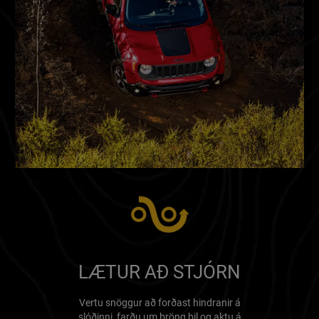
LÆTUR AÐ STJÓRN
Vertu snöggur að forðast hindranir á
slóðinni, farðu um þröng bil og aktu á