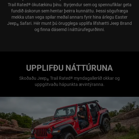
Trail Rated
ökutækinu þínu. Byrjendur sem og spennufíklar geta
®
fundið áskorun sem hentar þeirra kunnáttu. Þessi sögufræga
mekka utan vega spilar meðal annars fyrir hina árlegu Easter
Jeep
Safari. Hér munt þú örugglega upplifa lífshætti Jeep Brand
®
og finna dásemd í náttúrufegurðinni.
UPPLIFÐU NÁTTÚRUNA
Skoðaðu Jeep
Trail Rated
myndagalleríið okkar og
®
®
uppgötvaðu hápunkta ævintýranna.