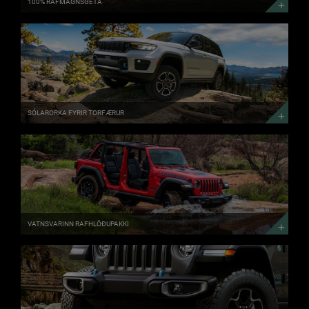
100% RAFMAGNSGETA
SÓLARORKA
FYRIR
TORFÆRUR
HLAUPIÐ
VILLT
Á
SÓLINNI
SÓLARORKA FYRIR TORFÆRUR
VATNSVARINN
RAFHLÖÐUPAKKI
RAFMAGN
Í
GEGNUM
VATNSVARINN RAFHLÖÐUPAKKI
HLÍFÐARPLÖTUR
ÚR
STÁLI
ÆVINTÝRABRYNJA