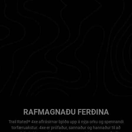
RAFMAGNAÐU FERÐINA
Trail Rated
4xe aflrásirnar bjóða upp á nýja orku og spennandi
®
torfæruakstur. 4xe er prófaður, sannaður og hannaður til að