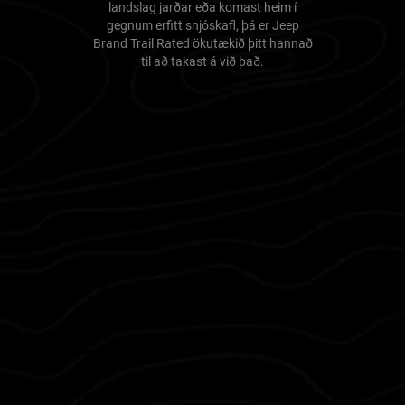
landslag jarðar eða komast heim í
gegnum erfitt snjóskafl, þá er Jeep
Brand Trail Rated ökutækið þitt hannað
til að takast á við það.