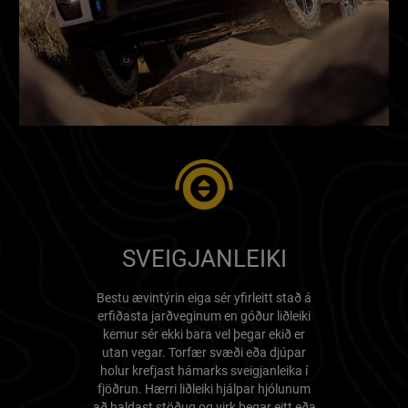
SVEIGJANLEIKI
Bestu ævintýrin eiga sér yfirleitt stað á
erfiðasta jarðveginum en góður liðleiki
kemur sér ekki bara vel þegar ekið er
utan vegar. Torfær svæði eða djúpar
holur krefjast hámarks sveigjanleika í
fjöðrun. Hærri liðleiki hjálpar hjólunum
að haldast stöðug og virk þegar eitt eða