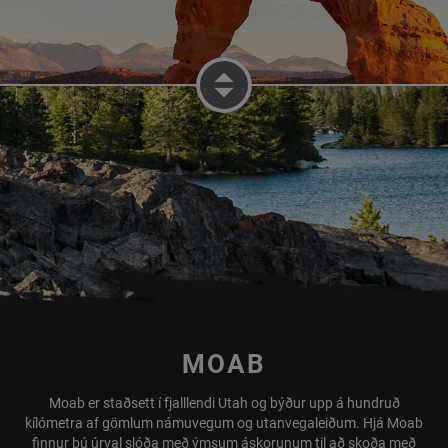
MOAB
VINSTRI SKJÁR MOAB
Moab er staðsett í fjalllendi Utah og býður upp á hundruð
kílómetra af gömlum námuvegum og utanvegaleiðum. Hjá Moab
finnur þú úrval slóða með ýmsum áskorunum til að skoða með