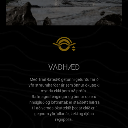
VAÐHÆÐ
Með Trail Rated® getunni geturðu farið
yfir straumharðar ár sem önnur ökutæki
myndu ekki þora að prófa.
Rafmagnstengingar og önnur op eru
innsigluð og loftinntak er staðsett hærra
til að vernda ökutækið þegar ekið er í
gegnum yfirfullar ár, læki og djúpa
regnpolla.