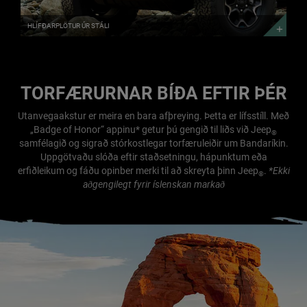
HLÍFÐARPLÖTUR ÚR STÁLI
TORFÆRURNAR BÍÐA EFTIR ÞÉR
Utanvegaakstur er meira en bara afþreying. Þetta er lífsstíll. Með
„Badge of Honor“ appinu* getur þú gengið til liðs við Jeep
®
samfélagið og sigrað stórkostlegar torfæruleiðir um Bandaríkin.
Uppgötvaðu slóða eftir staðsetningu, hápunktum eða
*Ekki
erfiðleikum og fáðu opinber merki til að skreyta þinn Jeep
.
®
aðgengilegt fyrir íslenskan markað