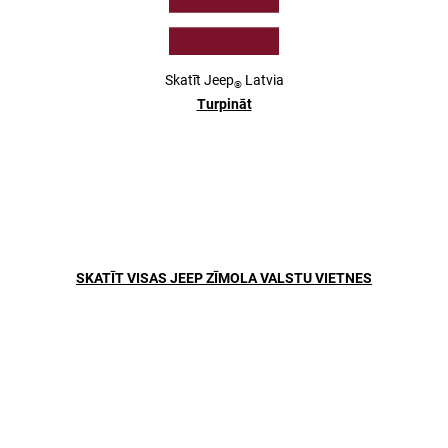
Skatīt
Jeep
Latvia
®
Turpināt
JEEP
AVENGER
®
4XE HYBRID
SKATĪT VISAS JEEP ZĪMOLA VALSTU VIETNES
,
,
UZZINĀT VAIRĀK
,