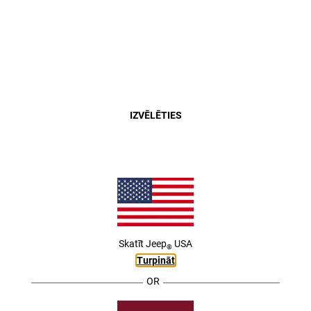
MODEĻI
MENU
Close
IZVĒLĒTIES
Skatīt
Jeep
USA
®
Turpināt
OR