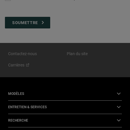
sélectionner
la
case
à
cocher
Contactez-nous
Plan du site
Carrières
MODÈLES
ENTRETIEN & SERVICES
RECHERCHE