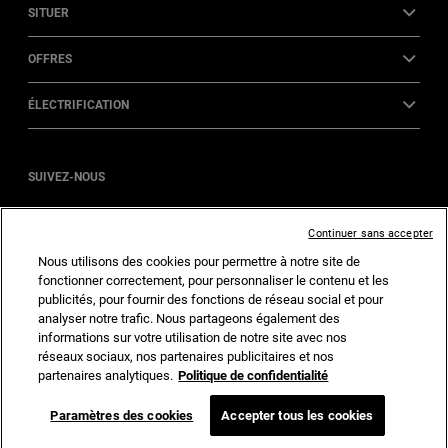
SITUER
OFFRES
ÉLECTRIFICATION
SUIVEZ-NOUS
INSTAGRAM
FACEBOOK
Continuer sans accepter
Nous utilisons des cookies pour permettre à notre site de
fonctionner correctement, pour personnaliser le contenu et les
publicités, pour fournir des fonctions de réseau social et pour
Accueil
Confidentialité
Cookies
Accessibilité
analyser notre trafic. Nous partageons également des
informations sur votre utilisation de notre site avec nos
réseaux sociaux, nos partenaires publicitaires et nos
partenaires analytiques.
Politique de confidentialité
©2026 FCA US LLC. Tous droits réservés.
Paramètres des cookies
Accepter tous les cookies