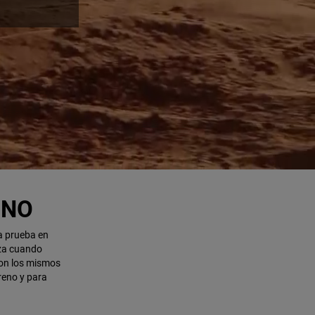
ENO
a prueba en
nza cuando
con los mismos
reno y para