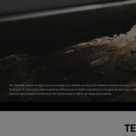
No intentes vadear excepto que conozcas con certeza que la profundidad a superar es menor a 
Sumergir el vehículo puede ocasionar daños que no estén cubiertos por la garantía del nuevo veh
siempre actividades todoterreno de manera responsable, en áreas autorizadas.
TE