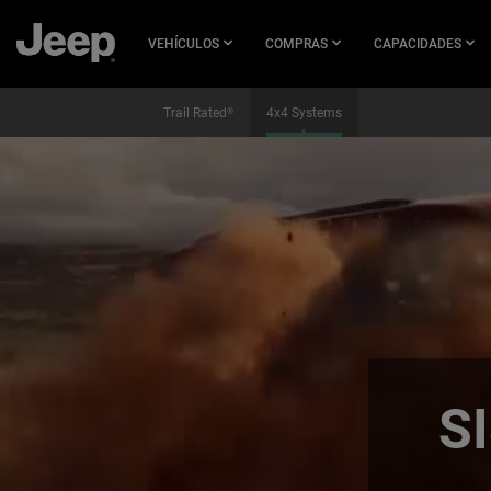
SKIP TO
MAIN
VEHÍCULOS
COMPRAS
CAPACIDADES
CONTENT
Trail Rated
4x4 Systems
®
SKIP TO
NAVIGATION
S
,