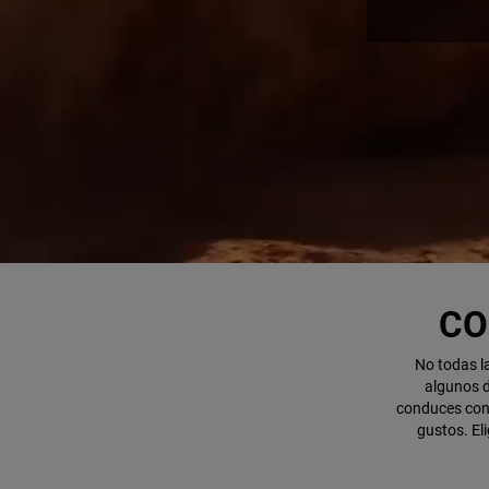
,
CO
No todas la
algunos d
conduces con 
gustos. El