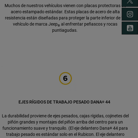
TW
Muchos de nuestros vehículos vienen con placas protectoras de
acero estampado estándar. Estas placas de acero de alta
IN
resistencia están diseñadas para proteger la parte inferior de tu
vehículo de marca Jeep
al enfrentar peñascos y rocas
®
YO
puntiagudas.
EJES RÍGIDOS DE TRABAJO PESADO DANA
44
®
La durabilidad proviene de ejes pesados, cajas rígidas, cojinetes del
piñón grandes y montajes del piñón arriba del centro para un
funcionamiento suave y tranquilo. (El eje delantero Dana
44 para
®
trabajo pesado es estándar solo en el Rubicon. El eje delantero