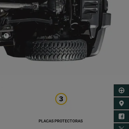
PRUEB
CONCE
FA
PLACAS PROTECTORAS