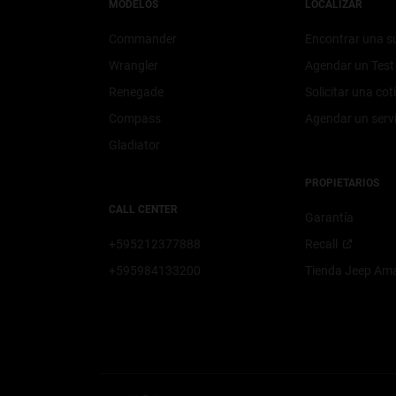
MODELOS
LOCALIZAR
Commander
Encontrar una s
Wrangler
Agendar un Test 
Renegade
Solicitar una cot
Compass
Agendar un
serv
Gladiator
PROPIETARIOS
CALL CENTER
Garantía
+595212377888
Recall
+595984133200
Tienda Jeep
Am