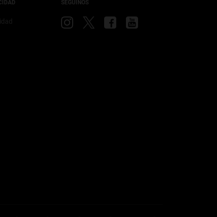
CIDAD
SEGUINOS
Visitá
Visitá
Visitá
Visitá
cidad
Jeep
Jeep
Jeep
Jeep
en
en
en
en
Instagram
X
Facebook
YouTube