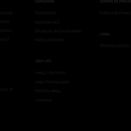
CAPACIDAD
CENTRO DE PRIVA
ucursal
Trail Rated
Política de Priva
®
Drive
Sistemas 4x4
ización
Eficiencia de Combustible
LEGAL
ice
FAQs y Glosario
Términos de Uso
JEEP LIFE
Jeep
Life Home
®
Jeep Conceptuales
azon
Historia Jeep
®
Juventus