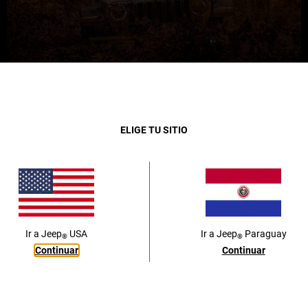
Close
ELIGE TU SITIO
Ir a
Jeep
USA
Ir a
Jeep
Paraguay
®
®
Continuar
Continuar