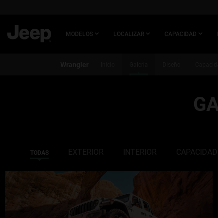
SKIP TO
MAIN
CONTENT
MODELOS
LOCALIZAR
CAPACIDAD
Wrangler
Inicio
Galería
Diseño
Capacid
GA
SKIP TO
NAVIGATION
EXTERIOR
INTERIOR
CAPACIDAD
TODAS