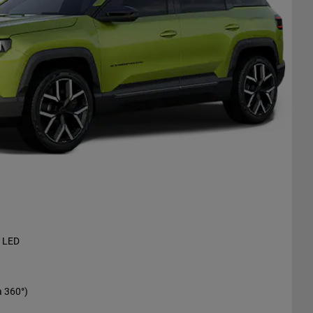
e LED
à 360°)