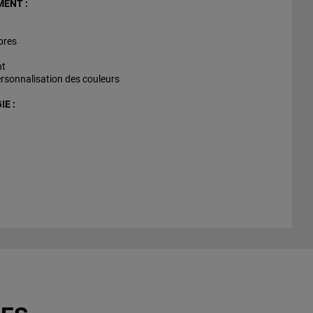
MENT :
bres
nt
rsonnalisation des couleurs
E :