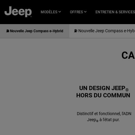
PASSER
AU
MODÈLES
OFFRES
ENTRETIEN & SERVICES
CONTENU
PRINCIPAL
⛽ Nouvelle Jeep Compass e-Hyb
⛽ Nouvelle Jeep Compass e-Hybrid
CA
SKIP TO
NAVIGATION
UN DESIGN JEEP
®
HORS DU COMMUN
Distinctif et fonctionnel, l'ADN
Jeep
à l'état pur.
®