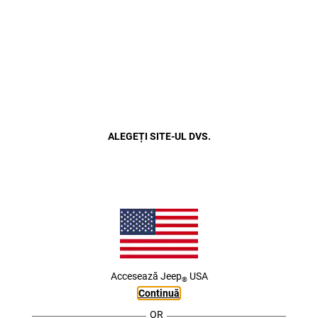
MODELE
MENU
Close
ALEGEȚI SITE-UL DVS.
Accesează
Jeep
USA
®
Continuă
OR