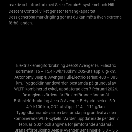
reaktiv och utrustad med Selec-Terrain
-systemet och Hill
®
Descent Control, vilket ger stor terrängkapacitet.
Dess generösa markfrigång gör att du kan möta även extrema
förhållanden.
Elektrisk energiförbrukning Jeep® Avenger Full-Electric
sortiment: 16 – 15,4 kWh/100km; CO2-utsläpp: 0 g/km.
Autonomy Jeep ® Avenger Full-Electric-serien: 400 – 385
km. Typgodkännandevärden bestämda på grundval av
WLTP kombinerad cykel, uppdaterad den 7 februari 2024.
De angivna värdena är för jämförande ändamål.
Bränsleförbrukning Jeep ® Avenger E-Hybrid-serien: 5,0 –
4,9 l/100 km; CO2-utsläpp: 114 – 111 g/km.
Typgodkännandevärden bestämda på grundval av den
kombinerade WLTP-cykeln. Värden uppdaterade per den 7
februari 2024 och angivna för jämförande ändamål.
Bränsleförbrukning Jeep® Avenger Bensinserie: 5,8 – 5,6