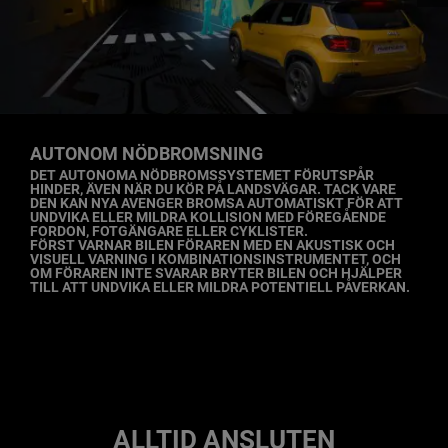
AUTONOM NÖDBROMSNING
,
DET AUTONOMA NÖDBROMSSYSTEMET FÖRUTSPÅR
HINDER, ÄVEN NÄR DU KÖR PÅ LANDSVÄGAR. TACK VARE
DEN KAN NYA AVENGER BROMSA AUTOMATISKT FÖR ATT
UNDVIKA ELLER MILDRA KOLLISION MED FÖREGÅENDE
FORDON, FOTGÄNGARE ELLER CYKLISTER.
FÖRST VARNAR BILEN FÖRAREN MED EN AKUSTISK OCH
VISUELL VARNING I KOMBINATIONSINSTRUMENTET, OCH
OM FÖRAREN INTE SVARAR BRYTER BILEN OCH HJÄLPER
TILL ATT UNDVIKA ELLER MILDRA POTENTIELL PÅVERKAN.
,
Display
Display
Display
Display
Display
Display
item
item
item
item
item
item
1
2
3
4
5
6
of
of
of
of
of
of
6
6
6
6
6
6
ALLTID ANSLUTEN