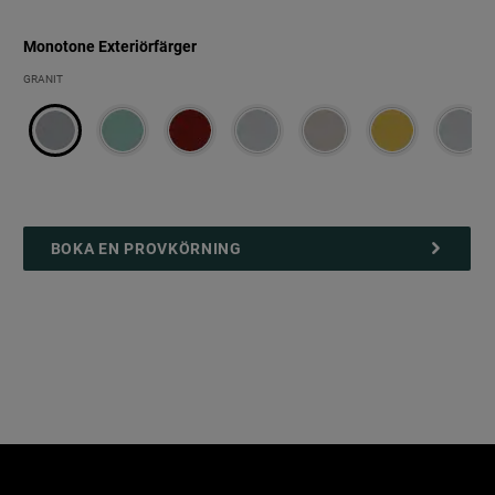
Monotone Exteriörfärger
Monotone
GRANIT
exteriörfärger
BOKA EN PROVKÖRNING