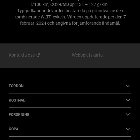
l/100 km; CO2-utsläpp: 131 – 127 g/km.
Typgodkännandevärden bestämda på grundval av den
kombinerade WLTP-cykeln. Värden uppdaterade per den 7
februari 2024 och angivna för jämförande ändamål.
Kontakta
oss
Webbplatskarta
FORDON
KOSTNAD
FORSKNING
KÖPA