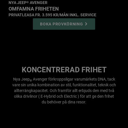
NYA JEEP
AVENGER
®
,
OMFAMNA FRIHETEN
,
PRIVATLEASA FR. 3.595 KR/MÅN INKL. SERVICE
,
BOKA PROVKÖRNING
,
Display
Display
Display
item
item
item
1
2
3
of
of
of
3
3
3
KONCENTRERAD FRIHET
Nya Jeep
Avenger förkroppsligar varumärkets DNA, tack
®
vare sin unika kombination av stil, funktionalitet, teknik och
allterrängkapacitet. Och framför allt erbjuds den med två
olika drivlinor ( E-Hybrid och Electric ) för att ge den frihet
du behöver på dina resor.