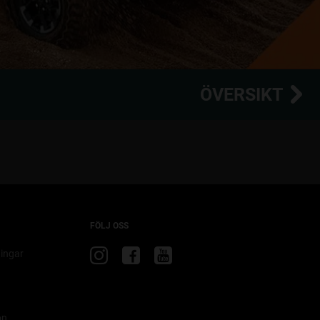
ÖVERSIKT
FÖLJ OSS
Besök
Besök
Besök
ingar
Jeep
Jeep
Jeep
på
på
på
Instagram
Facebook
YouTube
on