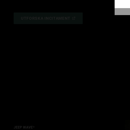
(
OPEN
UTFORSKA INCITAMENT
IN
A
NEW
WINDOW
)
JEEP WAVE
®