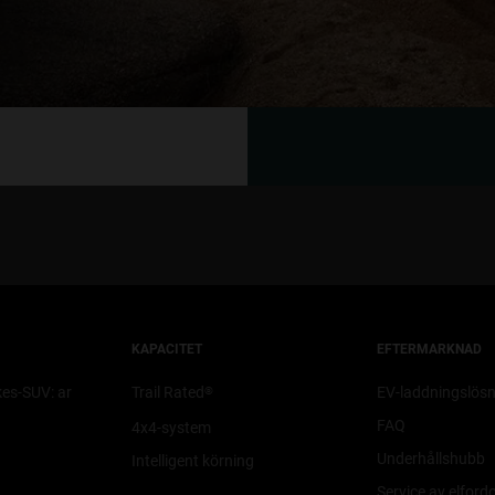
KAPACITET
EFTERMARKNAD
es-SUV: ar
Trail Rated
EV-laddningslösn
®
FAQ
4x4-system
Underhållshubb
Intelligent körning
Service av elford