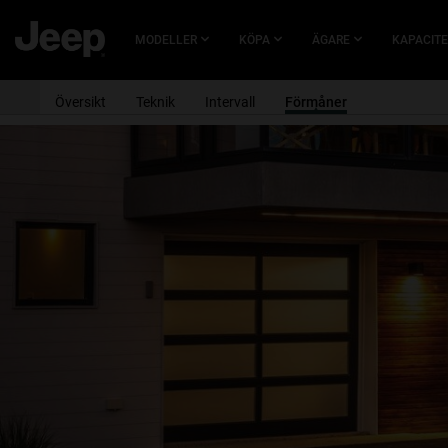
HOPPA TILL
HUVUDINNEHÅLLET
MODELLER
KÖPA
ÄGARE
KAPACITE
Översikt
Teknik
Intervall
Förmåner
SKIP TO
NAVIGATION