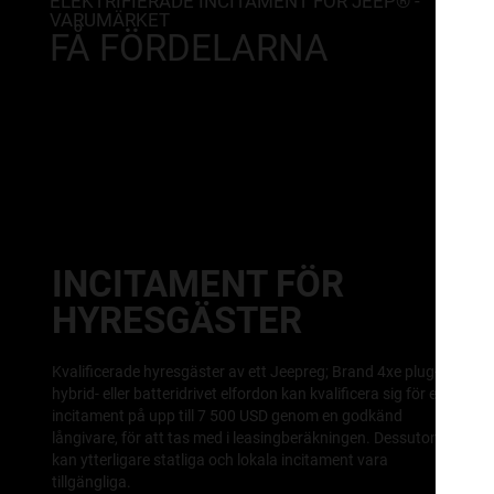
ELEKTRIFIERADE INCITAMENT FÖR JEEP® -
VARUMÄRKET
FÅ FÖRDELARNA
INCITAMENT FÖR
HYRESGÄSTER
Kvalificerade hyresgäster av ett Jeepreg; Brand 4xe plug-in
hybrid- eller batteridrivet elfordon kan kvalificera sig för ett
incitament på upp till 7 500 USD genom en godkänd
långivare, för att tas med i leasingberäkningen. Dessutom
kan ytterligare statliga och lokala incitament vara
tillgängliga.