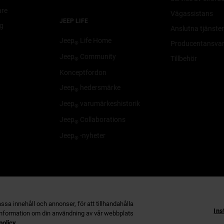
are
Vägassistans
JEEP LIFE
g
Anslutna tjänste
Jeep
Life Home
Producentansva
®
Jeep
Community
Tillbehör
®
Konceptfordon
Jeep
hedersmärke
®
Jeep
varumärkeshistorik
®
Jeep
Collaborations
®
Jeep
-nyheter
®
et
ssa innehåll och annonser, för att tillhandahålla
Ins
å information om din användning av vår webbplats
policy