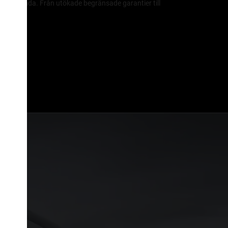
k prestanda. Från utökade begränsade garantier till
eknik.