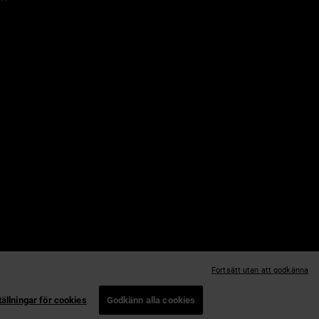
r
r
Fortsätt utan att godkänna
tällningar för cookies
Godkänn alla cookies