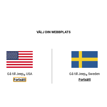
Det finns mer att köra ett Jeep® Brand 4xe-fordon än legendaris
skattekrediter och incitament - du är täckt med Jeep Brand 4xe-t
Close
VÄLJ DIN WEBBPLATS
GARANTI
INCITAMENT
Gå till
Jeep
USA
Gå till
Jeep
Sweden
®
®
Fortsätt
Fortsätt