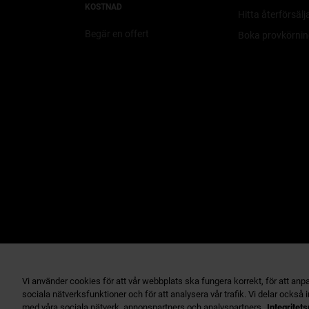
KOSTNAD
Hitta återförsälj
Begär en offert
Boka provkörnin
Hem
Sekretess
Cookies
Tillgängligh
Vi använder cookies för att vår webbplats ska fungera korrekt, för att anpa
© Stellantis 2024
sociala nätverksfunktioner och för att analysera vår trafik. Vi delar ocks
med våra sociala nätverk, annonspartners och analyspartners.
Integritets