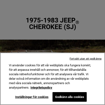
1975-1983 JEEP
®
CHEROKEE (SJ)
Fortsätt utan att godkänna
Vi använder cookies för att vår webbplats ska fungera korrekt,
för att anpassa innehåll och annonser, för att tillhandahålla
sociala nätverksfunktioner och för att analysera vår trafik. Vi
delar också information om din användning av vår webbplats
med våra sociala nätverk, annonspartners och
analyspartners.
Integritetspolicy
Inställningar för cookies
Godkänn alla cookies