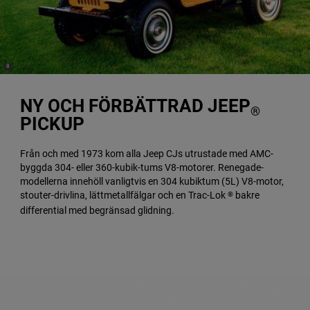
(
)
8
Disclosure
NY OCH FÖRBÄTTRAD JEEP
®
PICKUP
Från och med 1973 kom alla Jeep CJs utrustade med AMC-
byggda 304- eller 360-kubik-tums V8-motorer. Renegade-
modellerna innehöll vanligtvis en 304 kubiktum (5L) V8-motor,
stouter-drivlina, lättmetallfälgar och en Trac-Lok
bakre
®
differential med begränsad glidning.