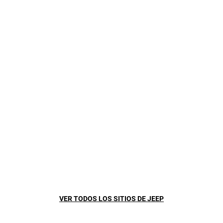
RENEGADE
Desde
$00.000.000
WRANGLER
Desde
$00.000.000
VER TODOS LOS SITIOS DE JEEP