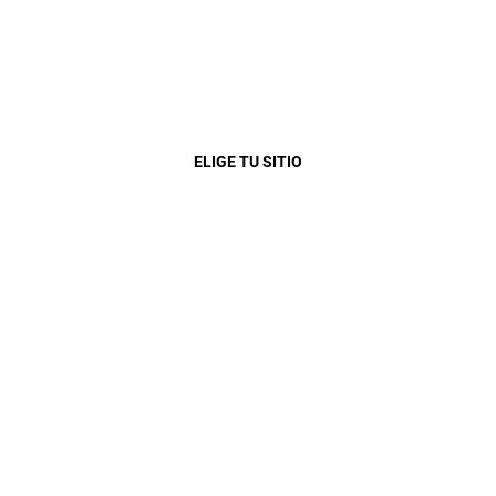
GRAND CHEROKEE
Desde
$000.000.000
Close
ELIGE TU SITIO
GRAND CHEROKEE L (3-FILAS)
Desde
Desde
$00.000.000
COMMANDER
Desde