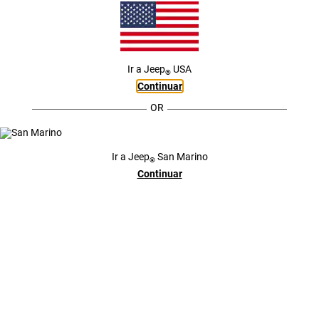
$00.000.000
Ir a
Jeep
USA
®
Continuar
OR
COMPASS
Desde
$00.000.000
Ir a
Jeep
San Marino
®
Continuar
CHEROKEE
Desde
$00.000.000