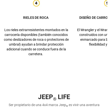
RIELES DE ROCA
DISEÑO DE CARRO
Los rieles extrarresistentes montados en la
El Wrangler y el Wra
carrocería disponibles (también conocidos
construidos con u
como deslizadores de roca o protectores de
enmarcado para br
umbral) ayudan a brindar protección
flexibilidad 
adicional cuando se conduce fuera de la
carretera.
JEEP
LIFE
®
Ser propietario de una 4x4 marca Jeep
es vivir una aventura
®