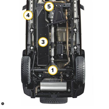
(
)
1
Disclosure