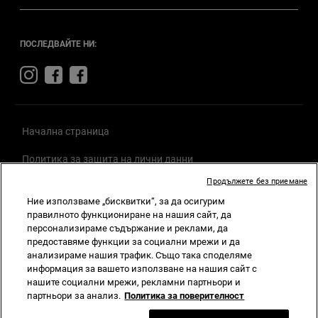
ПОСЛЕДВАЙТЕ НИ:
Visit
Visit
Visit
Jeep
Jeep
Jeep
on
on
on
Instagram
Facebook
Facebook
Начална страница
Политика за защита на лични данни
Продължете без приемане
Общи
условия
Съгласие за бисквитки
Ние използваме „бисквитки“, за да осигурим
Общи условия
BEV
Общи условия
LEV
правилното функциониране на нашия сайт, да
персонализираме съдържание и реклами, да
предоставяме функции за социални мрежи и да
Вътрешни правила по
ЗЗЛПСОИН
анализираме нашия трафик. Също така споделяме
информация за вашето използване на нашия сайт с
нашите социални мрежи, рекламни партньори и
партньори за анализ.
Политика за поверителност
© Stellantis 2024