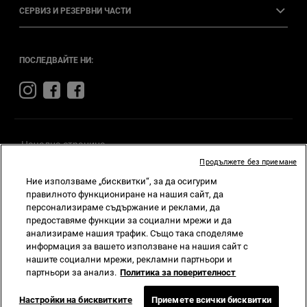
СЕРВИЗ И РЕЗЕРВНИ ЧАСТИ
ПОСЛЕДВАЙТЕ НИ:
Visit
Visit
Visit
Jeep
Jeep
Jeep
on
on
on
Instagram
Facebook
Facebook
Начална страница
Продължете без приемане
Политика за защита на лични данни
Ние използваме „бисквитки“, за да осигурим
правилното функциониране на нашия сайт, да
Общи
условия
Съгласие за бисквитки
персонализираме съдържание и реклами, да
предоставяме функции за социални мрежи и да
Общи условия
BEV
Общи условия
LEV
анализираме нашия трафик. Също така споделяме
информация за вашето използване на нашия сайт с
Вътрешни правила по
ЗЗЛПСОИН
нашите социални мрежи, рекламни партньори и
партньори за анализ.
Политика за поверителност
Настройки на бисквитките
Приемете всички бисквитки