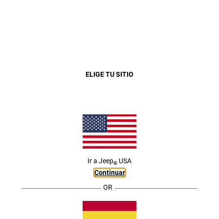
Jeep utiliza cookies
propias y de terceros,
con las finalidades de
ofrecerle servicios
personalizados en base
a un perfil elaborado a
partir de sus hábitos de
navegación, así como
para recabar
Close
ELIGE TU SITIO
información con fines
ACEPTAR TODAS LAS COOKIES
analíticos.
Puede configurar y/o
aceptar el uso de
cookies mediante las
casillas que se
muestran a
continuación. Para más
información, puede
visitar nuestra
Política
de Cookies
Ir a
Jeep
USA
®
Continuar
MODELOS
MENU
OR