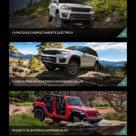
ELÉCTRICA
DESCUBRA
MÁS
CAPACIDAD COMPLETAMENTE ELÉCTRICA
CARGADORES
EN
SENDEROS
CON
ENERGÍA
SOLAR
CORRE
SALVAJE
EN
EL
CARGADORES EN SENDEROS CON ENERGÍA SOLAR
SOL
PAQUETE
DE
BATERÍAS
IMPERMEABLES
PODER
A
TRAVÉS
PAQUETE DE BATERÍAS IMPERMEABLES