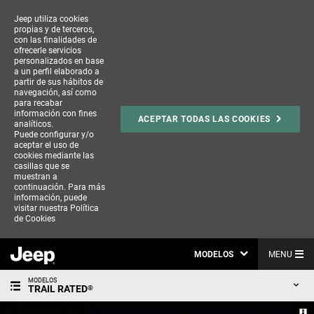
Jeep utiliza cookies
propias y de terceros,
con las finalidades de
ofrecerle servicios
personalizados en base
a un perfil elaborado a
partir de sus hábitos de
navegación, así como
para recabar
información con fines
ACEPTAR TODAS LAS COOKIES
analíticos.
Puede configurar y/o
aceptar el uso de
cookies mediante las
casillas que se
muestran a
continuación. Para más
información, puede
visitar nuestra
Política
de Cookies
MODELOS
MENU
MODELOS
TRAIL RATED
®