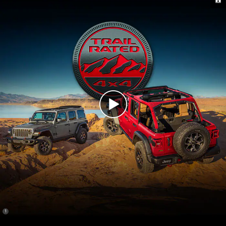
Play
Video
(
)
1
Disclosure