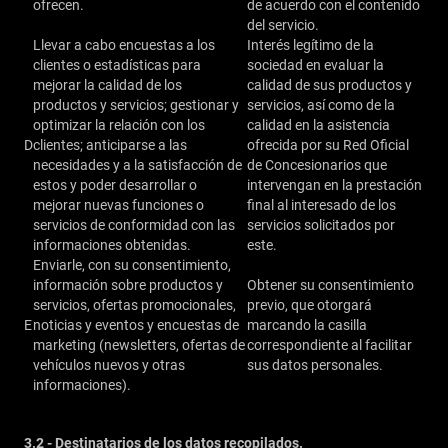
ofrecen.
de acuerdo con el contenido
del servicio.
Llevar a cabo encuestas a los
Interés legítimo de la
clientes o estadísticas para
sociedad en evaluar la
mejorar la calidad de los
calidad de sus productos y
productos y servicios; gestionar y
servicios, así como de la
optimizar la relación con los
calidad en la asistencia
D
clientes; anticiparse a las
ofrecida por su Red Oficial
necesidades y a la satisfacción de
de Concesionarios que
estos y poder desarrollar o
intervengan en la prestación
mejorar nuevas funciones o
final al interesado de los
servicios de conformidad con las
servicios solicitados por
informaciones obtenidas.
este.
Enviarle, con su consentimiento,
información sobre productos y
Obtener su consentimiento
servicios, ofertas promocionales,
previo, que otorgará
E
noticias y eventos y encuestas de
marcando la casilla
marketing (newsletters, ofertas de
correspondiente al facilitar
vehículos nuevos y otras
sus datos personales.
informaciones).
3.2 - Destinatarios de los datos recopilados.