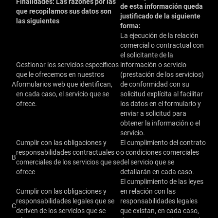
Finalidades: Las razones por las
de esta información queda
que recopilamos sus datos son
justificado de la siguiente
las siguientes
forma:
La ejecución de la relación
comercial o contractual con
el solicitante de la
Gestionar los servicios específicos
información o servicio
que le ofrecemos en nuestros
(prestación de los servicios)
A
formularios web que identifican,
de conformidad con su
en cada caso, el servicio que se
solicitud explícita al facilitar
ofrece.
los datos en el formulario y
enviar a solicitud para
obtener la información o el
servicio.
Cumplir con las obligaciones y
El cumplimiento del contrato
responsabilidades contractuales o
o condiciones comerciales
B
comerciales de los servicios que se
del servicio que se
ofrece
detallarán en cada caso.
El cumplimiento de las leyes
Cumplir con las obligaciones y
en relación con las
responsabilidades legales que se
responsabilidades legales
C
deriven de los servicios que se
que existan, en cada caso,