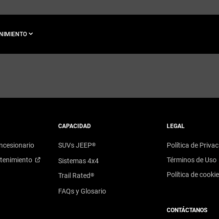
ENIMIENTO
CAPACIDAD
LEGAL
ncesionario
SUVs JEEP
Política de Priva
®
tenimiento
Términos de Uso
Sistemas 4x4
Política de cooki
Trail Rated
®
FAQs y Glosario
CONTÁCTANOS