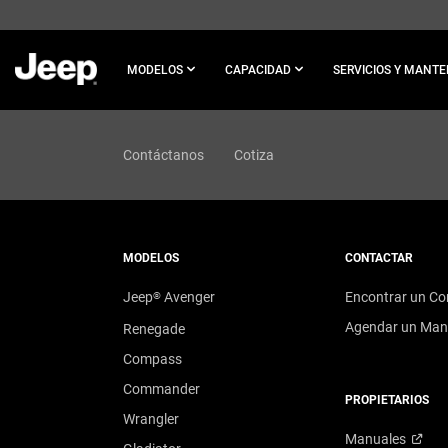
SKIP TO
MAIN
CONTENT
MODELOS
CAPACIDAD
SERVICIOS Y MANT
SKIP TO
NAVIGATION
Contáctanos
Cotiza
MODELOS
CONTACTAR
Jeep
Avenger
Encontrar un Co
®
Agendar un
Man
Renegade
Compass
Commander
PROPIETARIOS
Wrangler
Manuales