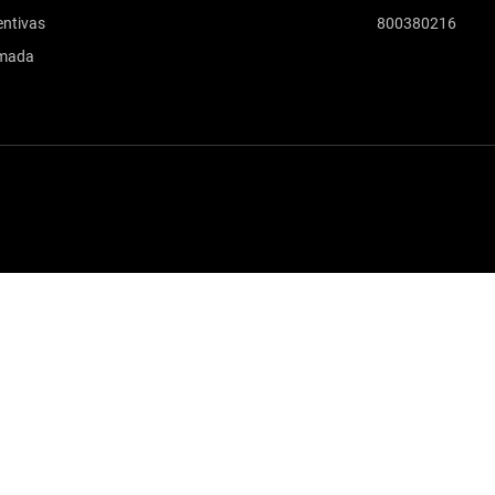
ntivas
800380216
amada