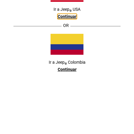
Ir a
Jeep
USA
®
Continuar
OR
LA AVENTURA ES PARTE DE TU NATURALEZA. VÍVELA.
,
COTIZAR
,
Ir a
Jeep
Colombia
®
Continuar
JEEP® GRAND CHEROKEE L
LA LEYENDA, DISEÑADA PARA
EL FUTURO
Jeep Grand Cherokee está listo para tu próxima gran
aventura. Prepárate para las increíbles combinaciones
disponibles de comodidad espacio, tecnología de