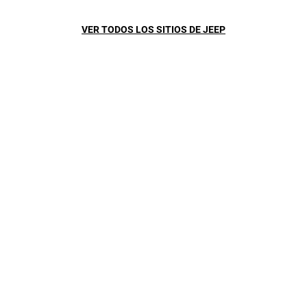
vanguardia, diseño ultra sofisticado, funciones de
seguridad y protección avanzadas.
VER TODOS LOS SITIOS DE JEEP
DESDE
$280.000.000
GRAND CHEROKEE L LIMITED 2023
COTIZAR
(
OPEN
DESCARGA LA FICHA TÉCNICA
IN
A
NEW
WINDOW
)