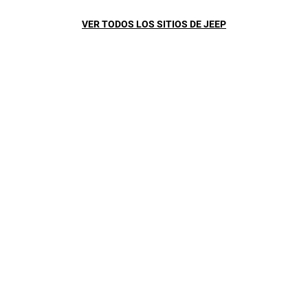
VER TODOS LOS SITIOS DE JEEP
INCREÍBLE UTILIDAD
Con la utilidad del Gladiator, estarás listo cuando la aventura te
llame. Su capacidad de carga y remolque de primer nivel hace
que puedas llevar tus juguetes grandes a bordo.