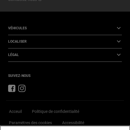
VÉHICULES
LOCALISER
LÉGAL
SUIVEZ-NOUS
Retrouvez
Retrouvez
Jeep
Jeep
sur
sur
Facebook
Instagram
Acceuil
Politique de confidentialité
Paramètres des cookies
Accessibilité