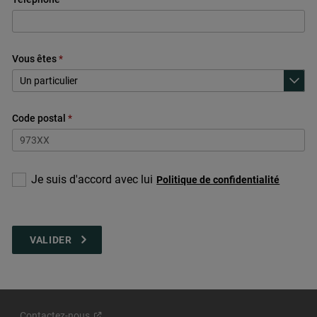
Vous êtes
Code postal
Acceptez
Je suis d'accord avec lui
Politique de confidentialité
les
conditions
Contactez-nous