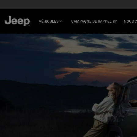
SKIP TO
MAIN
CONTENT
(
OPEN
VÉHICULES
CAMPAGNE DE RAPPEL
NOUS 
IN
A
NEW
SKIP TO
WINDOW
)
NAVIGATION