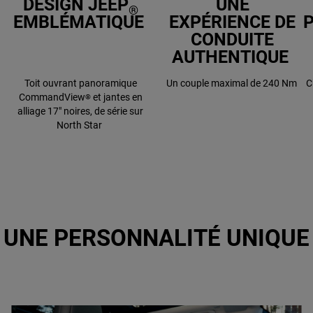
DESIGN JEEP
UNE
®
EMBLÉMATIQUE
EXPÉRIENCE DE
CONDUITE
AUTHENTIQUE
Toit ouvrant panoramique
Un couple maximal de 240 Nm
C
CommandView
et jantes en
®
alliage 17" noires, de série sur
North Star
UNE PERSONNALITÉ UNIQUE