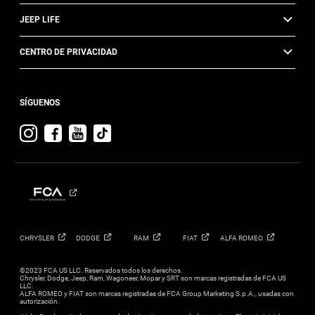
JEEP LIFE
CENTRO DE PRIVACIDAD
SÍGUENOS
Visit
Visit
Visit
Jeep
Jeep
Jeep
on
on
on
Instagram
Facebook
YouTube
CHRYSLER
DODGE
RAM
FIAT
ALFA
ROMEO
©2023 FCA US LLC. Reservados todos los derechos.
Chrysler, Dodge, Jeep, Ram, Wagoneer, Mopar y SRT son marcas registradas de FCA US
LLC.
ALFA ROMEO y FIAT son marcas registradas de FCA Group Marketing S.p.A., usadas con
autorización.