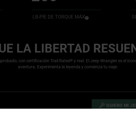
LB-PIE DE TORQUE MÁX
S
(
)
2
losure
Disclosure
UE LA LIBERTAD RESUE
robado, con certificación Trail Rated
y real. El Jeep Wrangler es el ícono
®
aventura. Experimenta la leyenda y comienza tu viaje.
QUIERO MI J
DESCARGA