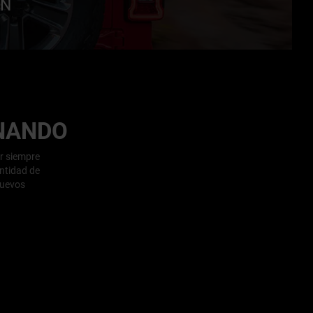
ÓN
NANDO
r siempre
antidad de
 nuevos
N