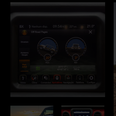
VE
LA
GALERÍA
Display