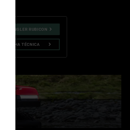
EP WRANGLER RUBICON
 LA FICHA TÉCNICA