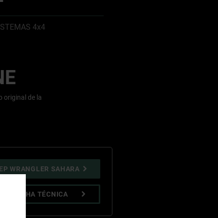
ISTEMAS 4x4
NE
 original de la
EEP WRANGLER SAHARA
 LA FICHA TÉCNICA