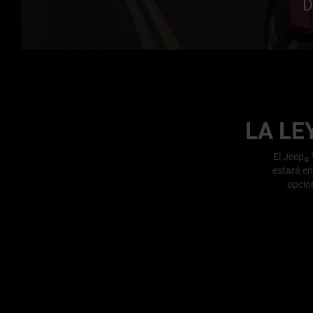
D
LA L
El Jeep
®
estará en
opcion