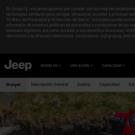
En Grupo Q, nos preocupamos por cumplir con los mejores estándares 
tecnologías similares para recoger, almacenar, acceder y procesar dato
"Política de Privacidad y Protección de Datos", los cuales puede accede
informado de nuestras políticas de privacidad y condiciones de los s
intereses legítimos, así como acceder a sus derechos de acceso, rect
electrónico a la dirección electrónica:
contactanos.cr@grupoq.com
V
SKIP TO
MAIN
CONTENT
MODELOS
UBICACIÓN
CAPACIDAD
Descripción General
Galería
Capacidad
Ext
Wrangler
SKIP TO
NAVIGATION