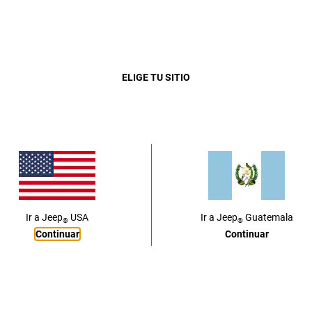
QUIERO MI JE
Close
ELIGE TU SITIO
DESCARGA
Ir a
Jeep
USA
Ir a
Jeep
Guatemala
®
®
Continuar
Continuar
POTENCIA PARA SALIR Y DIVERTIRTE
EXPLORAR CAPACIDAD