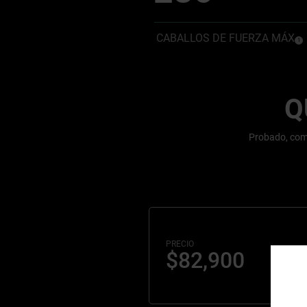
CABALLOS DE FUERZA MÁX
(
)
1
Disc
Q
Probado, comp
PRECIO
$82,900