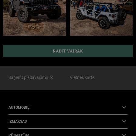
RĀDĪT VAIRĀK
Saņemt
piedāvājumu
Vietnes karte
AUTOMOBIĻI
IZMAKSAS
PĒTNIECĪBA