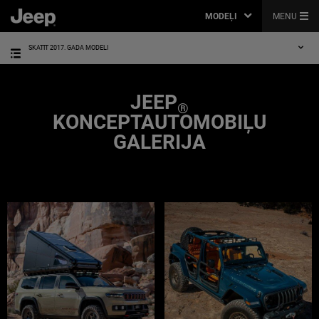
MODEĻI
MENU
SKATĪT 2017. GADA MODELI
JEEP
®
KONCEPTAUTOMOBIĻU
GALERIJA