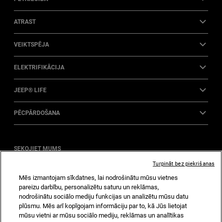
ATRAST
VEIKTSPĒJA
ELEKTRIFIKĀCIJA
JEEP® LIFE
PĒCPĀRDOŠANA
SEKOJIET MUMS
Turpināt bez piekrišanas
Apmeklēt
Apmeklēt
Apmeklēt
Mēs izmantojam sīkdatnes, lai nodrošinātu mūsu vietnes
Jeep
Jeep
Jeep
pareizu darbību, personalizētu saturu un reklāmas,
Instagram
vietni
vietni
nodrošinātu sociālo mediju funkcijas un analizētu mūsu datu
Facebook
YouTube
plūsmu. Mēs arī kopīgojam informāciju par to, kā Jūs lietojat
Sākums
Privātuma politika
Sīkdatnes
mūsu vietni ar mūsu sociālo mediju, reklāmas un analītikas