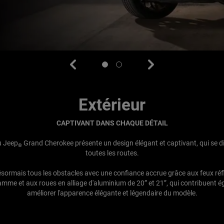
Previous
Next
Display
Display
item
item
1
2
of
of
2
2
Extérieur
CAPTIVANT DANS CHAQUE DÉTAIL
u Jeep
Grand Cherokee présente un design élégant et captivant, qui se d
®
toutes les routes.
ésormais tous les obstacles avec une confiance accrue grâce aux feux réf
mme et aux roues en alliage d'aluminium de 20” et 21”, qui contribuent 
améliorer l'apparence élégante et légendaire du modèle.