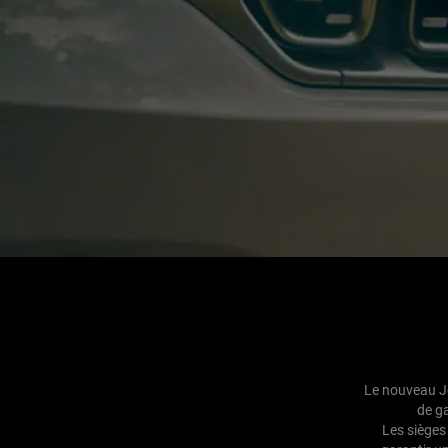
Le nouveau J
de ga
Les sièges