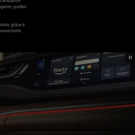
e d'ambiance
légante, quelles
inte, grâce à
onnectivité.