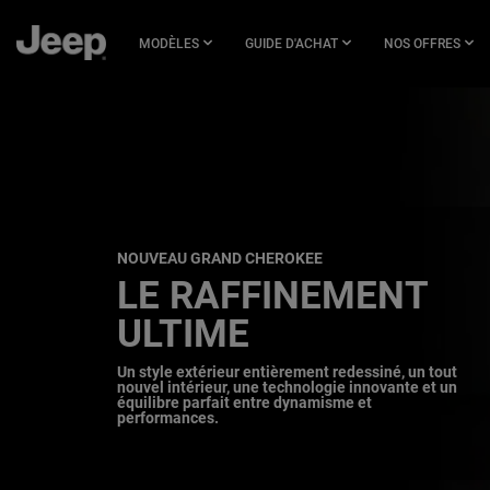
SKIP TO
MAIN
MODÈLES
GUIDE D'ACHAT
NOS OFFRES
CONTENT
SKIP TO
NAVIGATION
NOUVEAU GRAND CHEROKEE
,
LE RAFFINEMENT
ULTIME
,
Un style extérieur entièrement redessiné, un tout
nouvel intérieur, une technologie innovante et un
équilibre parfait entre dynamisme et
performances.
,