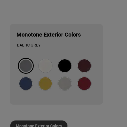
Monotone Exterior Colors
Monotone
BALTIC GREY
Exterior
colors
Monotone Exterior Colors