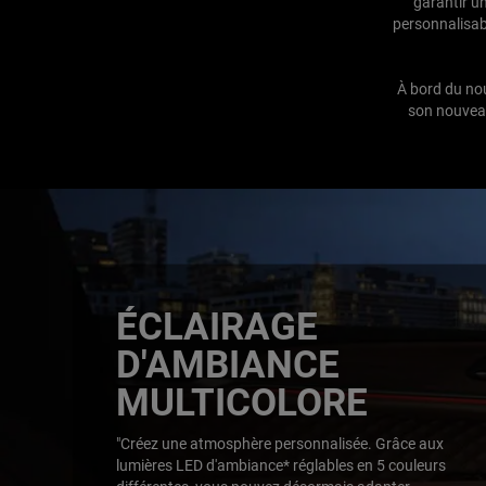
garantir un
personnalisable
À bord du no
son nouveau
ÉCLAIRAGE
D'AMBIANCE
MULTICOLORE
,
"Créez une atmosphère personnalisée. Grâce aux
lumières LED d'ambiance* réglables en 5 couleurs