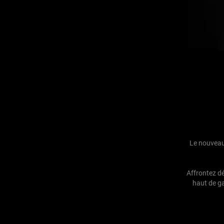
Le nouvea
Affrontez d
haut de ga