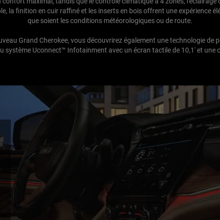
 confort maximal, tandis que le contrôle climatique à 4 zones, l'éclairag
, la finition en cuir raffiné et les inserts en bois offrent une expérience é
que soient les conditions météorologiques ou de route.
uveau Grand Cherokee, vous découvrirez également une technologie de po
 système Uconnect™ Infotainment avec un écran tactile de 10,1' et une c