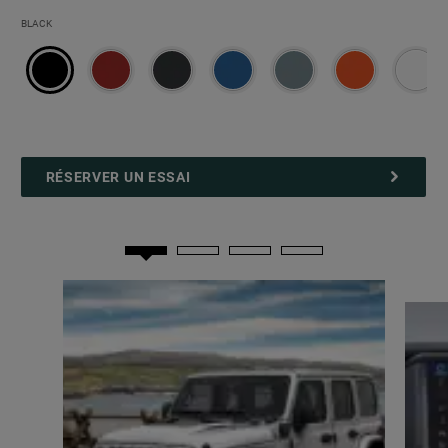
Couleurs
BLACK
extérieures
monotones
RÉSERVER UN ESSAI