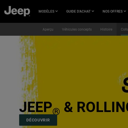
SKIP TO
MAIN
MODÈLES
GUIDE D'ACHAT
NOS OFFRES
CONTENT
Aperçu
Véhicules concepts
Histoire
Coll
SKIP TO
NAVIGATION
JEEP
& ROLLIN
®
,
DÉCOUVRIR
,