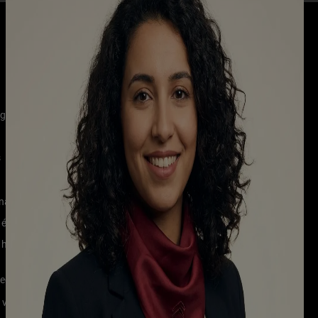
SUIVEZ-NOUS
Visitez
Visitez
Visitez
Visitez
Jeep
Jeep
Jeep
Jeep
sur
sur
sur
sur
rge Ev
Instagram
Facebook
YouTube
LinkedIn
s
enance
 électriques
 hybrides
rechange
 vie