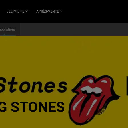
JEEP
LIFE
APRÈS-VENTE
®
aborations
G STONES