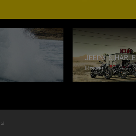
JEEP® & HARL
Découvrir