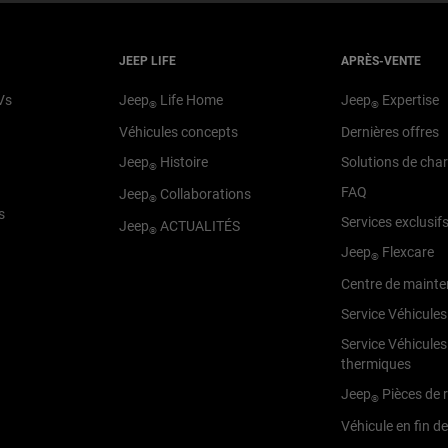
JEEP LIFE
APRÈS-VENTE
Vs
Jeep
Life Home
Jeep
Expertise
®
®
Véhicules concepts
Dernières offres
Jeep
Histoire
Solutions de cha
®
FAQ
Jeep
Collaborations
®
s
Services exclusif
Jeep
ACTUALITÉS
®
Jeep
Flexcare
®
Centre de maint
Service Véhicules
Service Véhicules
thermiques
Jeep
Pièces de 
®
Véhicule en fin de